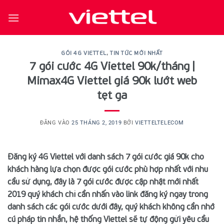
Bỏ
qua
nội
dung
GÓI 4G VIETTEL
,
TIN TỨC MỚI NHẤT
7 gói cước 4G Viettel 90k/tháng |
Mimax4G Viettel giá 90k lướt web
tẹt ga
ĐĂNG VÀO
25 THÁNG 2, 2019
BỞI
VIETTELTELECOM
Đăng ký 4G Viettel với danh sách 7 gói cước giá 90k cho
khách hàng lựa chọn được gói cước phù hợp nhất với nhu
cầu sử dụng, đây là 7 gói cước được cập nhật mới nhất
2019 quý khách chỉ cần nhấn vào link đăng ký ngay trong
danh sách các gói cước dưới đây, quý khách không cần nhớ
cú pháp tin nhắn, hệ thống Viettel sẽ tự động gửi yêu cầu