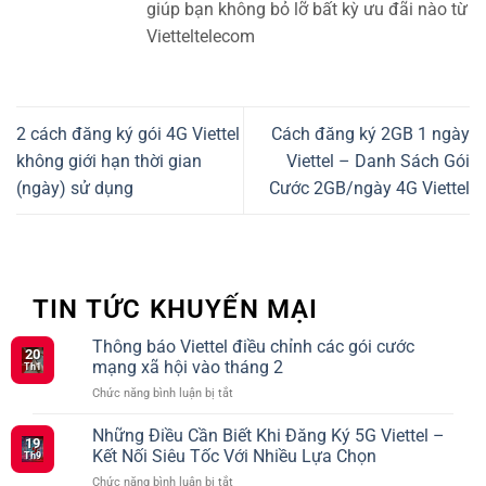
giúp bạn không bỏ lỡ bất kỳ ưu đãi nào từ
Vietteltelecom
2 cách đăng ký gói 4G Viettel
Cách đăng ký 2GB 1 ngày
không giới hạn thời gian
Viettel – Danh Sách Gói
(ngày) sử dụng
Cước 2GB/ngày 4G Viettel
TIN TỨC KHUYẾN MẠI
Thông báo Viettel điều chỉnh các gói cước
20
mạng xã hội vào tháng 2
Th1
ở
Chức năng bình luận bị tắt
Thông
báo
Những Điều Cần Biết Khi Đăng Ký 5G Viettel –
19
Viettel
Kết Nối Siêu Tốc Với Nhiều Lựa Chọn
Th9
điều
ở
Chức năng bình luận bị tắt
chỉnh