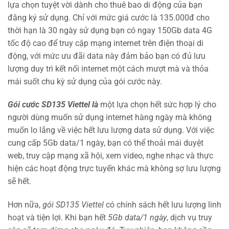
lựa chọn tuyệt vời dành cho thuê bao di động của bạn
đăng ký sử dụng. Chỉ với mức giá cước là 135.000đ cho
thời hạn là 30 ngày sử dụng bạn có ngay 150Gb data 4G
tốc độ cao để truy cập mạng internet trên điện thoại di
động, với mức ưu đãi data này đảm bảo bạn có đủ lưu
lượng duy trì kết nối internet một cách mượt mà và thỏa
mái suốt chu kỳ sử dụng của gói cước này.
Gói cước SD135 Viettel là
một lựa chọn hết sức hợp lý cho
người dùng muốn sử dụng internet hàng ngày mà không
muốn lo lắng về việc hết lưu lượng data sử dụng. Với việc
cung cấp 5Gb data/1 ngày, bạn có thể thoải mái duyệt
web, truy cập mạng xã hội, xem video, nghe nhạc và thực
hiện các hoạt động trực tuyến khác mà không sợ lưu lượng
sẽ hết.
Hơn nữa,
gói SD135 Viettel
có chính sách hết lưu lượng linh
hoạt và tiện lợi. Khi bạn hết
5Gb data/1 ngày
, dịch vụ truy