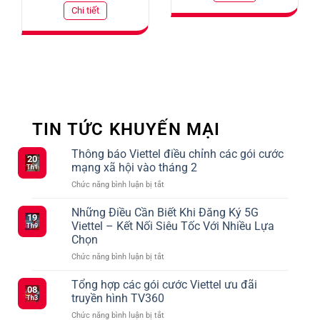
Chi tiết
TIN TỨC KHUYẾN MẠI
Thông báo Viettel điều chỉnh các gói cước
20
mạng xã hội vào tháng 2
Th1
ở
Chức năng bình luận bị tắt
Thông
báo
Những Điều Cần Biết Khi Đăng Ký 5G
19
Viettel
Viettel – Kết Nối Siêu Tốc Với Nhiều Lựa
Th9
điều
Chọn
chỉnh
ở
Chức năng bình luận bị tắt
các
Những
gói
Điều
cước
Tổng hợp các gói cước Viettel ưu đãi
08
Cần
mạng
truyền hình TV360
Th3
Biết
xã
ở
Chức năng bình luận bị tắt
Khi
hội