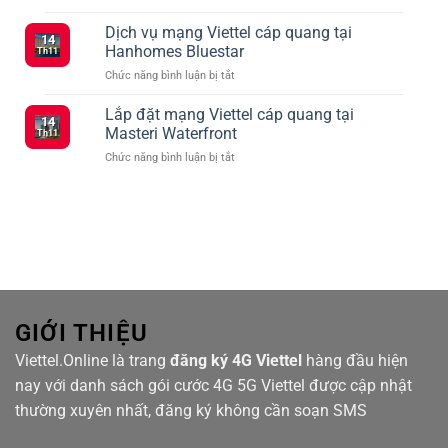
Tổng
Đăng
vào
hợp
Dịch vụ mạng Viettel cáp quang tại
Ký
tháng
14
các
5G
2
Hanhomes Bluestar
Th11
gói
Viettel
ở
Chức năng bình luận bị tắt
cước
–
Dịch
Viettel
Kết
vụ
Lắp đặt mạng Viettel cáp quang tại
ưu
Nối
14
mạng
đãi
Masteri Waterfront
Siêu
Th11
Viettel
truyền
Tốc
ở
Chức năng bình luận bị tắt
cáp
hình
Với
Lắp
quang
TV360
Nhiều
đặt
tại
Lựa
mạng
Hanhomes
Chọn
Viettel
Bluestar
cáp
quang
tại
Masteri
Waterfront
GIỚI THIỆU
Viettel.Online là trang
đăng ký 4G Viettel
hàng đầu hiện
nay với danh sách gói cước 4G 5G Viettel được cập nhật
thường xuyên nhất, đăng ký không cần soạn SMS