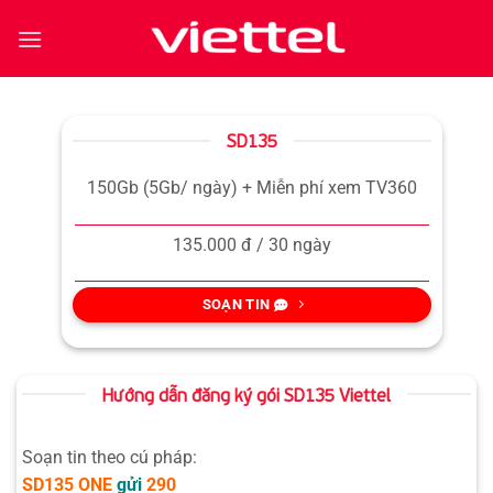
Bỏ
qua
nội
dung
SD135
150Gb (5Gb/ ngày) + Miễn phí xem TV360
135.000 đ / 30 ngày
SOẠN TIN
Hướng dẫn đăng ký gói SD135 Viettel
Soạn tin theo cú pháp:
SD135
ONE
gửi
290