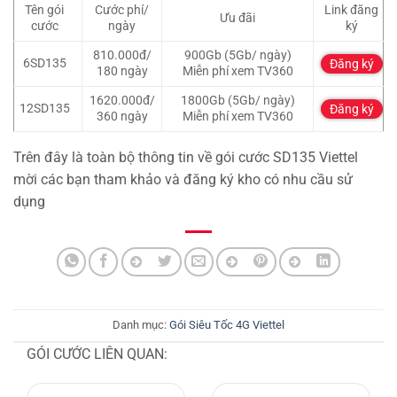
Tên gói
Cước phí/
Link đăng
Ưu đãi
cước
ngày
ký
810.000đ/
900Gb (5Gb/ ngày)
6SD135
Đăng ký
180 ngày
Miễn phí xem TV360
1620.000đ/
1800Gb (5Gb/ ngày)
12SD135
Đăng ký
360 ngày
Miễn phí xem TV360
Trên đây là toàn bộ thông tin về gói cước SD135 Viettel
mời các bạn tham khảo và đăng ký kho có nhu cầu sử
dụng
Danh mục:
Gói Siêu Tốc 4G Viettel
GÓI CƯỚC LIÊN QUAN: