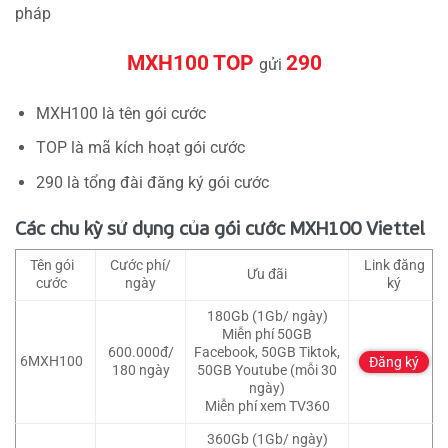
pháp
MXH100 TOP
290
gửi
MXH100 là tên gói cước
TOP là mã kích hoạt gói cước
290 là tổng đài đăng ký gói cước
Các chu kỳ sử dụng của gói cước MXH100 Viettel
Tên gói
Cước phí/
Link đăng
Ưu đãi
cước
ngày
ký
180Gb (1Gb/ ngày)
Miễn phí 50GB
600.000đ/
Facebook, 50GB Tiktok,
6MXH100
Đăng ký
180 ngày
50GB Youtube (mỗi 30
ngày)
Miễn phí xem TV360
360Gb (1Gb/ ngày)