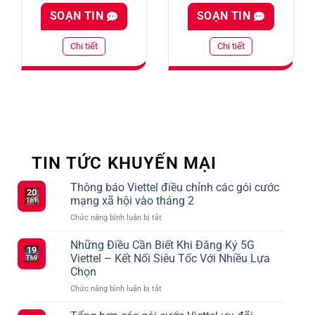
SOẠN TIN
SOẠN TIN
Chi tiết
Chi tiết
TIN TỨC KHUYẾN MẠI
Thông báo Viettel điều chỉnh các gói cước
20
mạng xã hội vào tháng 2
Th1
ở
Chức năng bình luận bị tắt
Thông
báo
Những Điều Cần Biết Khi Đăng Ký 5G
19
Viettel
Viettel – Kết Nối Siêu Tốc Với Nhiều Lựa
Th9
điều
Chọn
chỉnh
ở
Chức năng bình luận bị tắt
các
Những
gói
Điều
cước