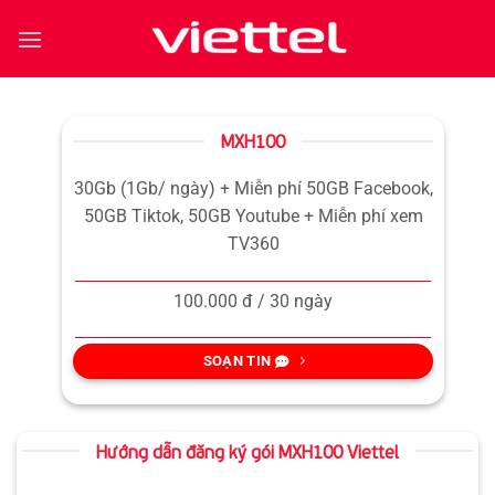
Bỏ
qua
nội
dung
MXH100
30Gb (1Gb/ ngày) + Miễn phí 50GB Facebook,
50GB Tiktok, 50GB Youtube + Miễn phí xem
TV360
100.000 đ / 30 ngày
SOẠN TIN
Hướng dẫn đăng ký gói MXH100 Viettel