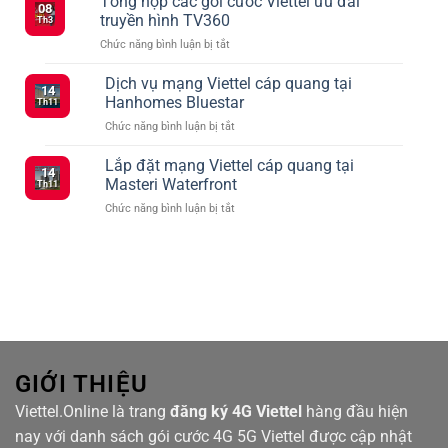
Tổng hợp các gói cước Viettel ưu đãi
08
Cần
mạng
truyền hình TV360
Th3
Biết
xã
ở
Chức năng bình luận bị tắt
Khi
hội
Tổng
Đăng
vào
hợp
Dịch vụ mạng Viettel cáp quang tại
Ký
tháng
14
các
5G
2
Hanhomes Bluestar
Th11
gói
Viettel
ở
Chức năng bình luận bị tắt
cước
–
Dịch
Viettel
Kết
vụ
Lắp đặt mạng Viettel cáp quang tại
ưu
Nối
14
mạng
đãi
Masteri Waterfront
Siêu
Th11
Viettel
truyền
Tốc
ở
Chức năng bình luận bị tắt
cáp
hình
Với
Lắp
quang
TV360
Nhiều
đặt
tại
Lựa
mạng
Hanhomes
Chọn
Viettel
Bluestar
cáp
quang
tại
Masteri
Waterfront
GIỚI THIỆU
Viettel.Online là trang
đăng ký 4G Viettel
hàng đầu hiện
nay với danh sách gói cước 4G 5G Viettel được cập nhật