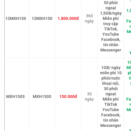
50 phút
ngoại
1,
1,5GB/ngày
360
12MXH150
12MXH150
1.800.000đ
Miễn phí
ngày
Fa
truy cập
TikTok,
M
YouTube
Facebook,
tin nhắn
Messenger
1
1GB/ ngày
Mi
miễn phí 10
p
phút/cuộc
t
thoại nội,
30 phút
30
ngoại
MXH150S
MXH150S
150.000đ
ngày
Miễn phí
Fa
TikTok
YouTube
M
Facebook,
tin nhắn
Messenger