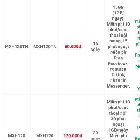
15GB
(1GB/
ngày),
mi
Miễn phí 10
p
phút/cuộc
t
thoại nội
m
mạng, 15
15
p
MXH120TN
MXH120TN
60.000đ
phút ngoại
ngày
Miễn phí
Fa
Data
Facebook,
M
Youtube,
Tiktok,
nhắn tin
Messenger.
Y
Mi
Miễn phí 10
p
phút/cuộc
t
thoại nội,
30 phút
ngoại
1
1GB/ngày
30
MXH120
MXH120
120.000đ
Miễn phí
ngày
Fa