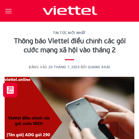
Bỏ
qua
nội
dung
TIN TỨC MỚI NHẤT
Thông báo Viettel điều chỉnh các gói
cước mạng xã hội vào tháng 2
ĐĂNG VÀO
20 THÁNG 1, 2025
BỞI
QUANG KHẢI
20
Th1