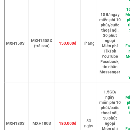
1
1GB/ ngày
Mi
miễn phí 10
p
phút/cuộc
t
thoại nội,
30 phút
MXH150SX
ngoại
MXH150S
150.000đ
Tháng
(trả sau)
Miễn phí
Fa
TikTok
YouTube
M
Facebook,
tin nhắn
Messenger
1.5GB/
ngày
Mi
miễn phí 10
p
phút/cuộc
t
thoại nội,
50 phút
30
MXH180S
MXH180S
180.000đ
ngoại
ngày
Miễn phí
Fa