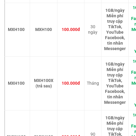
1
1GB/ngày
Miễn phí
Fa
truy cập
30
TikTok,
MXH100
MXH100
100.000đ
M
ngày
YouTube
Facebook,
tin nhắn
Messenger
1
1GB/ngày
Miễn phí
Fa
truy cập
MXH100X
TikTok,
MXH100
100.000đ
Tháng
M
(trả sau)
YouTube
Facebook,
tin nhắn
Messenger
1
1GB/ngày
Miễn phí
Fa
truy cập
90
TikTok,