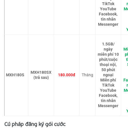
TikTok
YouTube
M
Facebook,
tin nhắn
Messenger
1.5GB/
ngày
Mi
miễn phí 10
p
phút/cuộc
t
thoại nội,
50 phút
MXH180SX
MXH180S
180.000đ
Tháng
ngoại
(trả sau)
Miễn phí
Fa
TikTok
YouTube
M
Facebook,
tin nhắn
Messenger
Cú pháp đăng ký gói cước