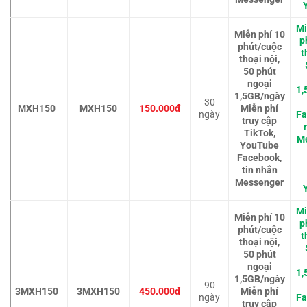
Mi
Miễn phí 10
p
phút/cuộc
t
thoại nội,
50 phút
ngoại
1,
1,5GB/ngày
30
MXH150
MXH150
150.000đ
Miễn phí
ngày
Fa
truy cập
TikTok,
M
YouTube
Facebook,
tin nhắn
Messenger
Mi
Miễn phí 10
p
phút/cuộc
t
thoại nội,
50 phút
ngoại
1,
1,5GB/ngày
90
3MXH150
3MXH150
450.000đ
Miễn phí
ngày
Fa
truy cập