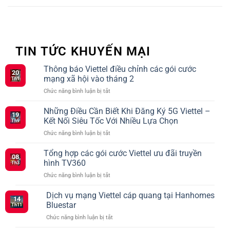
TIN TỨC KHUYẾN MẠI
Thông báo Viettel điều chỉnh các gói cước
20
mạng xã hội vào tháng 2
Th1
ở
Chức năng bình luận bị tắt
Thông
báo
Những Điều Cần Biết Khi Đăng Ký 5G Viettel –
19
Viettel
Kết Nối Siêu Tốc Với Nhiều Lựa Chọn
Th9
điều
ở
Chức năng bình luận bị tắt
chỉnh
Những
các
Điều
Tổng hợp các gói cước Viettel ưu đãi truyền
gói
08
Cần
cước
hình TV360
Th3
Biết
mạng
ở
Chức năng bình luận bị tắt
Khi
xã
Tổng
Đăng
hội
hợp
Dịch vụ mạng Viettel cáp quang tại Hanhomes
Ký
vào
14
các
5G
Bluestar
tháng
Th11
gói
Viettel
2
ở
Chức năng bình luận bị tắt
cước
–
Dịch
Viettel
Kết