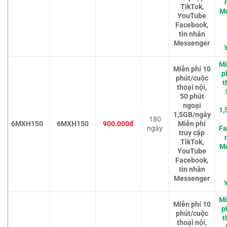
TikTok,
M
YouTube
Facebook,
tin nhắn
Messenger
Mi
Miễn phí 10
p
phút/cuộc
t
thoại nội,
50 phút
ngoại
1,
1,5GB/ngày
180
6MXH150
6MXH150
900.000đ
Miễn phí
ngày
Fa
truy cập
TikTok,
M
YouTube
Facebook,
tin nhắn
Messenger
Mi
Miễn phí 10
p
phút/cuộc
t
thoại nội,