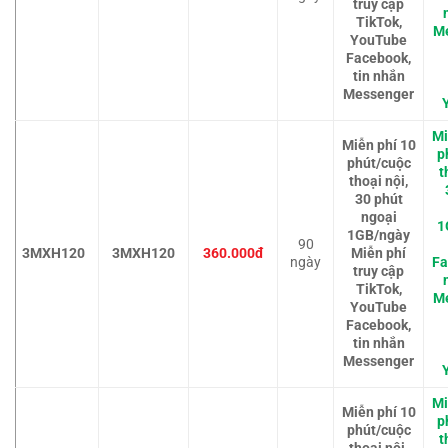
truy cập
TikTok,
M
YouTube
Facebook,
tin nhắn
Messenger
Mi
Miễn phí 10
p
phút/cuộc
t
thoại nội,
30 phút
ngoại
1
1GB/ngày
90
3MXH120
3MXH120
360.000đ
Miễn phí
ngày
Fa
truy cập
TikTok,
M
YouTube
Facebook,
tin nhắn
Messenger
Mi
Miễn phí 10
p
phút/cuộc
t