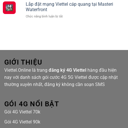
vụ
Lắp đặt mạng Viettel cáp quang tại Masteri
ưu
Nối
14
mạng
đãi
Waterfront
Siêu
Th11
Viettel
truyền
Tốc
ở
Chức năng bình luận bị tắt
cáp
hình
Với
Lắp
quang
TV360
Nhiều
đặt
tại
Lựa
mạng
Hanhomes
Chọn
Viettel
Bluestar
cáp
quang
tại
Masteri
Waterfront
GIỚI THIỆU
Viettel.Online là trang
đăng ký 4G Viettel
hàng đầu hiện
nay với danh sách gói cước 4G 5G Viettel được cập nhật
thường xuyên nhất, đăng ký không cần soạn SMS
GÓI 4G NỔI BẬT
Gói 4G Viettel 70k
Gói 4G Viettel 90k