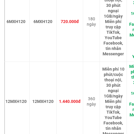
thoại nội,
30 phút
ngoại
1
1GB/ngày
180
6MXH120
6MXH120
720.000đ
Miễn phí
ngày
Fa
truy cập
TikTok,
M
YouTube
Facebook,
tin nhắn
Messenger
Mi
Miễn phí 10
p
phút/cuộc
t
thoại nội,
30 phút
ngoại
1
1GB/ngày
360
12MXH120
12MXH120
1.440.000đ
Miễn phí
ngày
Fa
truy cập
TikTok,
M
YouTube
Facebook,
tin nhắn
Messenger