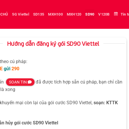
 CHỦ
5G Viettel
SD135
MXH100
MXH120
SD90
V120B
Tin 
Hướng dẫn đăng ký gói SD90 Viettel
 theo cú pháp:
E
gửi
290
hấn
đã được tích hợp sẵn cú pháp, bạn chỉ cần
SOẠN TIN
là xong
 khuyến mại còn lại của gói cước SD90 Viettel,
soạn: KTTK
n hủy gói cước SD90 Viettel