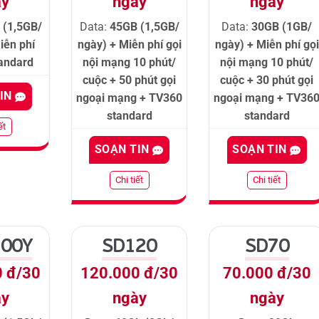
ày
ngày
ngày
 (1,5GB/
Data:
45GB (1,5GB/
Data:
30GB (1GB/
iễn phí
ngày) + Miễn phí gọi
ngày) + Miễn phí gọi
andard
nội mạng 10 phút/
nội mạng 10 phút/
cuộc + 50 phút gọi
cuộc + 30 phút gọi
TIN
ngoại mạng + TV360
ngoại mạng + TV36
standard
standard
ết
SOẠN TIN
SOẠN TIN
Chi tiết
Chi tiết
00Y
SD120
SD70
0 đ/30
120.000 đ/30
70.000 đ/30
ày
ngày
ngày