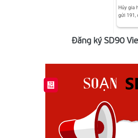
Hủy gia 
gửi 191, 
Đăng ký SD90 Vie
12
Th6