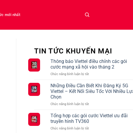
tức mới nhất
TIN TỨC KHUYẾN MẠI
Thông báo Viettel điều chỉnh các gói
20
cước mạng xã hội vào tháng 2
Th1
ở
Chức năng bình luận bị tắt
Thông
báo
Những Điều Cần Biết Khi Đăng Ký 5G
19
Viettel
Viettel – Kết Nối Siêu Tốc Với Nhiều Lự
Th9
điều
Chọn
chỉnh
ở
Chức năng bình luận bị tắt
các
Những
gói
Điều
cước
Tổng hợp các gói cước Viettel ưu đãi
08
Cần
mạng
truyền hình TV360
Th3
Biết
xã
ở
Chức năng bình luận bị tắt
Khi
hội