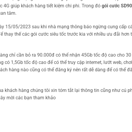
 4G giúp khách hàng tiết kiệm chi phi. Trong đó
gói cước SD90
uan tâm.
ày 15/05/2023 sau khi nhà mạng thông báo ngừng cung cấp c
ể thay thế các gói cước siêu tốc trước kia với nhiều ưu đãi hơn 
àng chỉ cần bỏ ra 90.000đ có thể nhận 45Gb tốc độ cao cho 30
có 1,5Gb tốc độ cao để có thể truy cập internet, lướt web, chơ
ách hàng nào cũng có thể đăng ký nên rất dễ dàng để có thể đ
ủa khách hàng chúng tôi xin tóm tắt lại thông tin cũng như cú p
 đây mời các bạn tham khảo