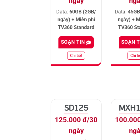
ngày
ng
Data:
60GB (2GB/
Data:
45GB
ngày) + Miễn phí
ngày) + M
TV360 Standard
TV360 St
SOẠN TIN
SOẠN 
Chi tiết
Chi ti
SD125
MXH1
125.000 đ/30
100.00
ngày
ng