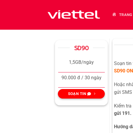
Bỏ
qua
TRANG
nội
dung
SD90
1,5GB/ngày
Soạn tin
SD90
ON
90.000 đ / 30 ngày
Hoặc n
gửi SMS 
SOẠN TIN
Kiểm tra
gửi 191.
Hướng dẫ