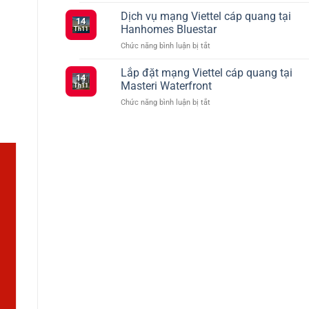
Tổng
Đăng
vào
hợp
Dịch vụ mạng Viettel cáp quang tại
Ký
tháng
14
các
5G
2
Hanhomes Bluestar
Th11
gói
Viettel
ở
Chức năng bình luận bị tắt
cước
–
Dịch
Viettel
Kết
vụ
Lắp đặt mạng Viettel cáp quang tại
ưu
Nối
14
mạng
đãi
Masteri Waterfront
Siêu
Th11
Viettel
truyền
Tốc
ở
Chức năng bình luận bị tắt
cáp
hình
Với
Lắp
quang
TV360
Nhiều
đặt
tại
Lựa
mạng
Hanhomes
Chọn
Viettel
Bluestar
cáp
quang
tại
Masteri
Waterfront