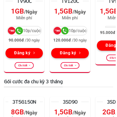
TV90C
TV120C
TV
1GB
1,5GB
1,5G
/Ngày
/Ngày
Miễn phí
Miễn phí
Miễn
10p/cuộc
10p/cuộc
95.000đ
90.000đ
/30 ngày
120.000đ
/30 ngày
Đăng
Đăng ký
Đăng ký
Chi ti
Chi tiết
Chi tiết
Gói cước đa chu kỳ 3 tháng
3T5G150N
3SD90
3SD
8GB
1,5GB
2GB
/Ngày
/Ngày