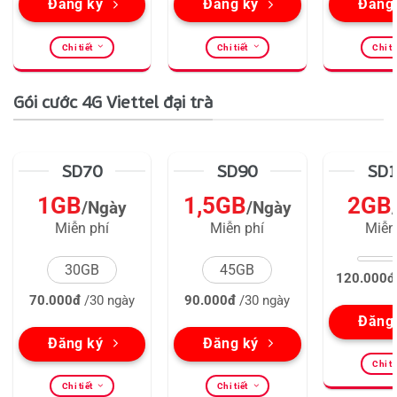
Đăng ký
Đăng ký
Đăng
Chi tiết
Chi tiết
Chi ti
Gói cước 4G Viettel đại trà
SD70
SD90
SD
1GB
1,5GB
2GB
/Ngày
/Ngày
Miễn phí
Miễn phí
Miễn
30GB
45GB
120.000đ
70.000đ
/30 ngày
90.000đ
/30 ngày
Đăng
Đăng ký
Đăng ký
Chi ti
Chi tiết
Chi tiết