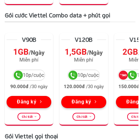
Gói cước Viettel Combo data + phút gọi
V90B
V120B
V1
1GB
1,5GB
2GB
/Ngày
/Ngày
Miễn phí
Miễn phí
Miễn
10p/cuộc
10p/cuộc
1
90.000đ
/30 ngày
120.000đ
/30 ngày
150.000đ
Đăng ký
Đăng ký
Đăng
Chi tiết
Chi tiết
Chi ti
Gói Viettel gọi thoại