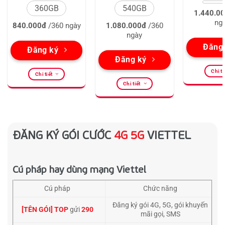
360GB
540GB
1.440.0
ng
840.000đ
/360 ngày
1.080.000đ
/360
ngày
Đăng
Đăng ký
Đăng ký
Chi ti
Chi tiết
Chi tiết
ĐĂNG KÝ GÓI CƯỚC
4G 5G
VIETTEL
Cú pháp hay dùng mạng Viettel
Cú pháp
Chức năng
Đăng ký gói 4G, 5G, gói khuyến
[TÊN GÓI] TOP
gửi
290
mãi gọi, SMS