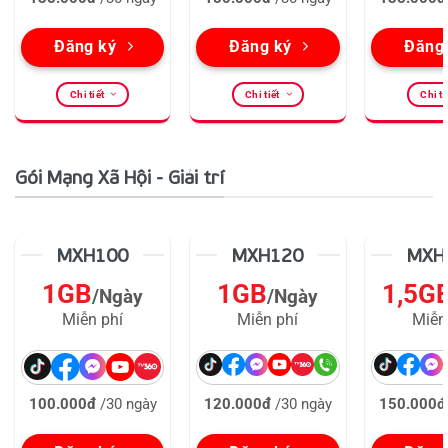
Đăng ký
Đăng ký
Đăng
Chi tiết
Chi tiết
Chi ti
Gói Mạng Xã Hội - Giải trí
MXH100
MXH120
MXH
1GB
1GB
1,5G
/Ngày
/Ngày
Miễn phí
Miễn phí
Miễn
100.000đ
/30 ngày
120.000đ
/30 ngày
150.000đ