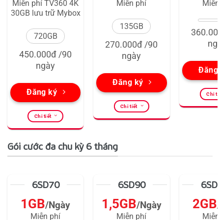
Miễn phí TV360 4K
Miễn phí
Miễn
30GB lưu trữ Mybox
135GB
360.00
720GB
ng
270.000đ /90
450.000đ /90
ngày
ngày
Đăng
Đăng ký
Đăng ký
Chi ti
Chi tiết
Chi tiết
Gói cước đa chu kỳ 6 tháng
6SD70
6SD90
6SD
1GB
1,5GB
2GB
/Ngày
/Ngày
Miễn phí
Miễn phí
Miễn