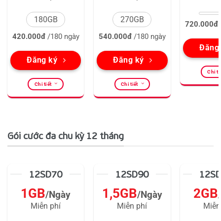
180GB
270GB
720.000đ
420.000đ
/180 ngày
540.000đ
/180 ngày
Đăng
Đăng ký
Đăng ký
Chi ti
Chi tiết
Chi tiết
Gói cước đa chu kỳ 12 tháng
12SD70
12SD90
12S
1GB
1,5GB
2GB
/Ngày
/Ngày
Miễn phí
Miễn phí
Miễn