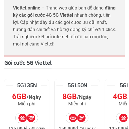
Viettel.online
– Trang web giúp bạn dễ dàng
đăng
ký các gói cước 4G 5G Viettel
nhanh chóng, tiện
lợi. Cập nhật đầy đủ các gói cước ưu đãi nhất,
hướng dẫn chi tiết và hỗ trợ đăng ký chỉ với 1 click.
Trải nghiệm kết nối internet tốc độ cao mọi lúc,
mọi nơi cùng Viettel!
Gói cước 5G Viettel
5G135N
5G150N
5G
6GB
8GB
4GB
/Ngày
/Ngày
Miễn phí
Miễn phí
Miễn
135.000đ
/30 ngày
150.000đ
/30 ngày
135.000đ