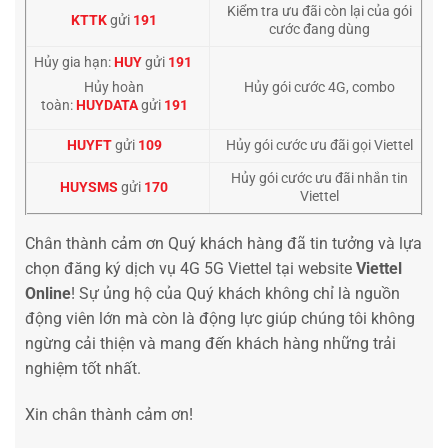
Kiểm tra ưu đãi còn lại của gói
KTTK
gửi
191
cước đang dùng
Hủy gia hạn:
HUY
gửi
191
Hủy gói cước 4G, combo
Hủy hoàn
toàn:
HUYDATA
gửi
191
HUYFT
gửi
109
Hủy gói cước ưu đãi gọi Viettel
Hủy gói cước ưu đãi nhắn tin
HUYSMS
gửi
170
Viettel
Chân thành cảm ơn Quý khách hàng đã tin tưởng và lựa
chọn đăng ký dịch vụ 4G 5G Viettel tại website
Viettel
Online
! Sự ủng hộ của Quý khách không chỉ là nguồn
động viên lớn mà còn là động lực giúp chúng tôi không
ngừng cải thiện và mang đến khách hàng những trải
nghiệm tốt nhất.
Xin chân thành cảm ơn!