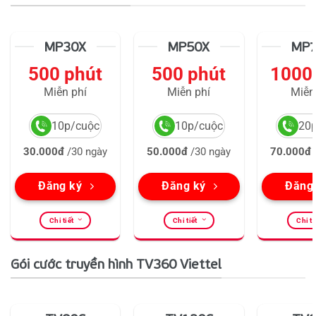
MP30X
MP50X
MP
500 phút
500 phút
1000
Miễn phí
Miễn phí
Miễn
10p/cuộc
10p/cuộc
20
30.000đ
/30 ngày
50.000đ
/30 ngày
70.000đ
Đăng ký
Đăng ký
Đăng
Chi tiết
Chi tiết
Chi ti
Gói cước truyền hình TV360 Viettel