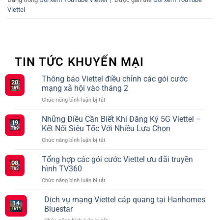
Viettel
TIN TỨC KHUYẾN MẠI
Thông báo Viettel điều chỉnh các gói cước
20
mạng xã hội vào tháng 2
Th1
ở
Chức năng bình luận bị tắt
Thông
báo
Những Điều Cần Biết Khi Đăng Ký 5G Viettel –
19
Viettel
Kết Nối Siêu Tốc Với Nhiều Lựa Chọn
Th9
điều
ở
Chức năng bình luận bị tắt
chỉnh
Những
các
Điều
Tổng hợp các gói cước Viettel ưu đãi truyền
gói
08
Cần
cước
hình TV360
Th3
Biết
mạng
ở
Chức năng bình luận bị tắt
Khi
xã
Tổng
Đăng
hội
hợp
Dịch vụ mạng Viettel cáp quang tại Hanhomes
Ký
vào
14
các
5G
Bluestar
tháng
Th11
gói
Viettel
2