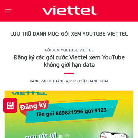
Bỏ
qua
nội
dung
LƯU TRỮ DANH MỤC:
GÓI XEM YOUTUBE VIETTEL
GÓI XEM YOUTUBE VIETTEL
Đăng ký các gói cước Viettel xem YouTube
không giới hạn data
ĐĂNG VÀO
8 THÁNG 4, 2023
BỞI
QUANG KHẢI
08
Th4