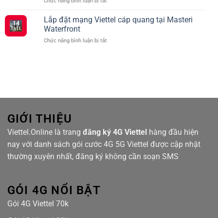
ở
Chức năng bình luận bị tắt
cước
–
Dịch
Viettel
Kết
vụ
Lắp đặt mạng Viettel cáp quang tại Masteri
ưu
Nối
14
mạng
đãi
Waterfront
Siêu
Th11
Viettel
truyền
Tốc
ở
Chức năng bình luận bị tắt
cáp
hình
Với
Lắp
quang
TV360
Nhiều
đặt
tại
Lựa
mạng
Hanhomes
Chọn
Viettel
Bluestar
cáp
quang
tại
Masteri
Waterfront
GIỚI THIỆU
Viettel.Online là trang
đăng ký 4G Viettel
hàng đầu hiện
nay với danh sách gói cước 4G 5G Viettel được cập nhật
thường xuyên nhất, đăng ký không cần soạn SMS
GÓI 4G NỔI BẬT
Gói 4G Viettel 70k