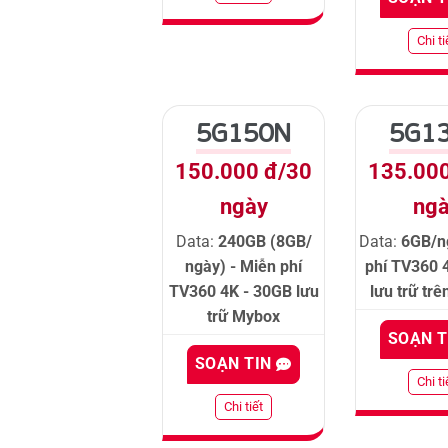
Chi ti
5G150N
5G1
150.000 đ/30
135.00
ngày
ng
Data:
240GB (8GB/
Data:
6GB/n
ngày) - Miễn phí
phí TV360 
TV360 4K - 30GB lưu
lưu trữ tr
trữ Mybox
SOẠN 
SOẠN TIN
Chi ti
Chi tiết