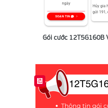
ngày
Hủy gia 
gửi 191, 
SOẠN TIN
Gói cước 12T5G160B Vi
26
Th9