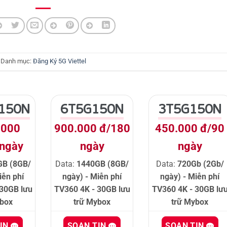
Danh mục:
Đăng Ký 5G Viettel
150N
6T5G150N
3T5G150N
.000
900.000 đ/180
450.000 đ/90
 ngày
ngày
ngày
GB (8GB/
Data:
1440GB (8GB/
Data:
720Gb (2Gb/
iễn phí
ngày) - Miễn phí
ngày) - Miễn phí
 30GB lưu
TV360 4K - 30GB lưu
TV360 4K - 30GB lư
ybox
trữ Mybox
trữ Mybox
TIN
SOẠN TIN
SOẠN TIN