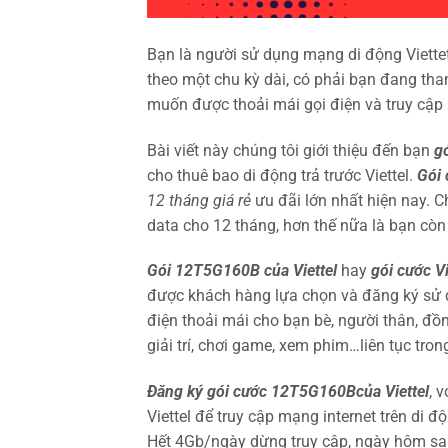
Bạn là người sử dụng mạng di động Viette
theo một chu kỳ dài, có phải bạn đang t
muốn được thoải mái gọi điện và truy cập m
Bài viết này chúng tôi giới thiệu đến bạn
g
cho thuê bao di động trả trước Viettel.
Gói 
12 tháng giá rẻ
ưu đãi lớn nhất hiện nay. 
data cho 12 tháng, hơn thế nữa là bạn cò
Gói 12T5G160B của Viettel
hay
gói cước V
được khách hàng lựa chọn và đăng ký sử d
điện thoải mái cho bạn bè, người thân, đồn
giải trí, chơi game, xem phim…liên tục tro
Đăng ký gói cước 12T5G160Bcủa Viettel
, 
Viettel để truy cập mạng internet trên di
Hết 4Gb/ngày dừng truy cập, ngày hôm sau 