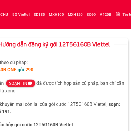
 CHỦ
5G Viettel
SD135
MXH100
MXH120
SD90
V120B
Tin 
Hướng dẫn đăng ký gói 12T5G160B Viettel
 theo cú pháp:
60B
ONE
gửi
290
hấn
đã được tích hợp sẵn cú pháp, bạn chỉ cần
SOẠN TIN
là xong
 khuyến mại còn lại của gói cước 12T5G160B Viettel,
soạn:
 191.
n hủy gói cước 12T5G160B Viettel