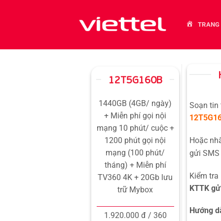
Bỏ
qua
TRANG
nội
dung
12T5G160B
1440GB (4GB/ ngày)
Soạn tin
+ Miễn phí gọi nội
12T5G1
mạng 10 phút/ cuộc +
Hoặc n
1200 phút gọi nội
mạng (100 phút/
gửi SMS 
tháng) + Miễn phí
Kiểm tra
TV360 4K + 20Gb lưu
KTTK gửi
trữ Mybox
Hướng dẫ
1.920.000 đ / 360