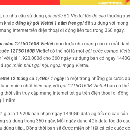
t, do nhu cầu sử dụng
gói cước 5G Viettel tốc độ cao
thường xu
ham khảo
đăng ký gói Viettel 1 năm free gọi
để sử dụng với mong
ạng internet trên điện thoại di động liên tục trong 360 ngày.
ói cước 12T5G160B Viettel
mới được nhà mạng cho ra mắt dàn
cước 12T5G160B Viettel
có thể nói là một
gói cước combo Viett
Chỉ với giá 1.920.000đ cho 360 ngày sử dụng bạn có ngay 1440
n được
miễn phút gọi nội, ngoại mạng Viettel.
iettel 12 tháng có 1,4Gb/ 1 ngày
là một trong những gói cước đ
ụng nhiều nhất hiện nay, với
gói 12T5G160B Viettel
bạn có thể 
g thời vẫn truy cập mạng internet tẹt ga trên điện thoại di động
ng 1 năm.
với giá là 1.920k bạn nhận ngay 1440Gb data 5g tốc độ cao của
 động sử dụng trong 360 ngày, Mỗi ngày dùng 4Gb data tốc độ cao
dùng tiếp.. Đồng thời bạn sẽ được miễn phí tất cả các cuộc gọ