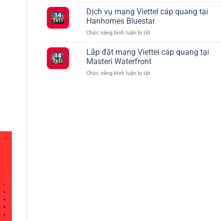
Tổng
Đăng
vào
hợp
Dịch vụ mạng Viettel cáp quang tại
Ký
tháng
14
các
5G
2
Hanhomes Bluestar
Th11
gói
Viettel
ở
Chức năng bình luận bị tắt
cước
–
Dịch
Viettel
Kết
vụ
Lắp đặt mạng Viettel cáp quang tại
ưu
Nối
14
mạng
đãi
Masteri Waterfront
Siêu
Th11
Viettel
truyền
Tốc
ở
Chức năng bình luận bị tắt
cáp
hình
Với
Lắp
quang
TV360
Nhiều
đặt
tại
Lựa
mạng
Hanhomes
Chọn
Viettel
Bluestar
cáp
quang
tại
Masteri
Waterfront