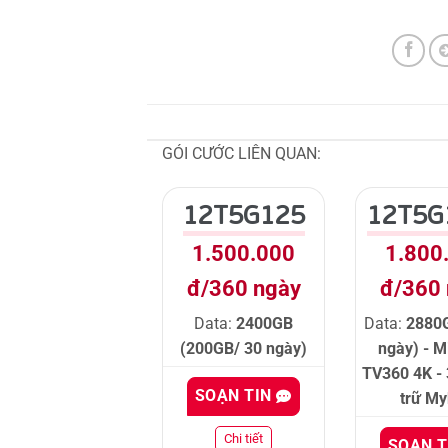
GÓI CƯỚC LIÊN QUAN:
12T5G125
12T5G
1.500.000
1.800
đ/360 ngày
đ/360
Data:
2400GB
Data:
2880
(200GB/ 30 ngày)
ngày) - M
TV360 4K -
SOẠN TIN
trữ M
Chi tiết
SOẠN 