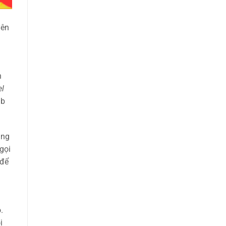
yên
h
el
Gb
ang
gọi
 để
.
i