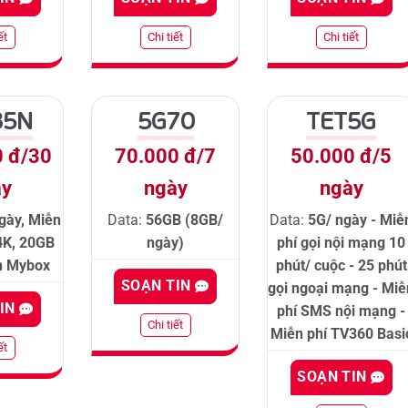
ết
Chi tiết
Chi tiết
35N
5G70
TET5G
0 đ/30
70.000 đ/7
50.000 đ/5
ày
ngày
ngày
gày, Miễn
Data:
56GB (8GB/
Data:
5G/ ngày - Miễ
4K, 20GB
ngày)
phí gọi nội mạng 10
ên Mybox
phút/ cuộc - 25 phút
SOẠN TIN
gọi ngoại mạng - Miễ
TIN
phí SMS nội mạng -
Chi tiết
Miễn phí TV360 Basi
ết
SOẠN TIN