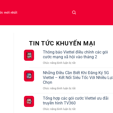
tức mới nhất
TIN TỨC KHUYẾN MẠI
Thông báo Viettel điều chỉnh các gói
20
cước mạng xã hội vào tháng 2
Th1
ở
Chức năng bình luận bị tắt
Thông
báo
Những Điều Cần Biết Khi Đăng Ký 5G
19
Viettel
Viettel – Kết Nối Siêu Tốc Với Nhiều Lự
Th9
điều
Chọn
chỉnh
ở
Chức năng bình luận bị tắt
các
Những
gói
Điều
cước
Tổng hợp các gói cước Viettel ưu đãi
08
Cần
mạng
truyền hình TV360
Th3
Biết
xã
ở
Chức năng bình luận bị tắt
Khi
hội