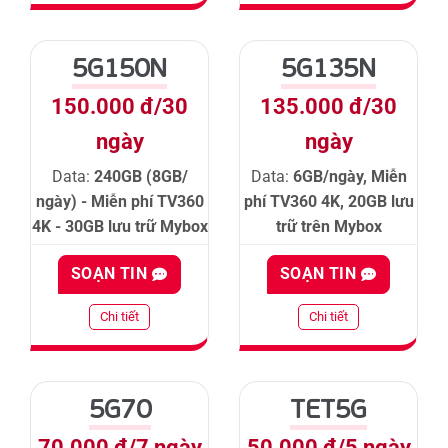
5G150N
5G135N
150.000 đ/30
135.000 đ/30
ngày
ngày
Data:
240GB (8GB/
Data:
6GB/ngày, Miễn
ngày) - Miễn phí TV360
phí TV360 4K, 20GB lưu
4K - 30GB lưu trữ Mybox
trữ trên Mybox
SOẠN TIN
SOẠN TIN
Chi tiết
Chi tiết
5G70
TET5G
70.000 đ/7 ngày
50.000 đ/5 ngày