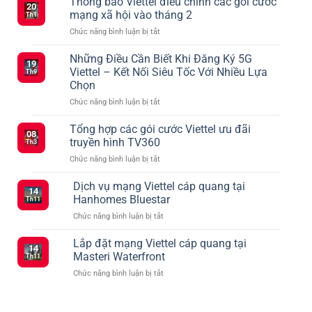
Thông báo Viettel điều chỉnh các gói cước
20
mạng xã hội vào tháng 2
Th1
ở
Chức năng bình luận bị tắt
Thông
báo
Những Điều Cần Biết Khi Đăng Ký 5G
19
Viettel
Viettel – Kết Nối Siêu Tốc Với Nhiều Lựa
Th9
điều
Chọn
chỉnh
ở
Chức năng bình luận bị tắt
các
Những
gói
Điều
cước
Tổng hợp các gói cước Viettel ưu đãi
08
Cần
mạng
truyền hình TV360
Th3
Biết
xã
ở
Chức năng bình luận bị tắt
Khi
hội
Tổng
Đăng
vào
hợp
Dịch vụ mạng Viettel cáp quang tại
Ký
tháng
14
các
5G
2
Hanhomes Bluestar
Th11
gói
Viettel
ở
Chức năng bình luận bị tắt
cước
–
Dịch
Viettel
Kết
vụ
Lắp đặt mạng Viettel cáp quang tại
ưu
Nối
14
mạng
đãi
Masteri Waterfront
Siêu
Th11
Viettel
truyền
Tốc
ở
Chức năng bình luận bị tắt
cáp
hình
Với
Lắp
quang
TV360
Nhiều
đặt
tại
Lựa
mạng
Hanhomes