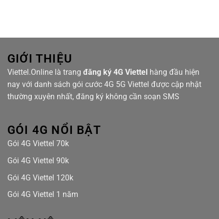
Chọn
Viettel
Bluestar
cáp
quang
tại
Masteri
Waterfront
GIỚI THIỆU
Viettel.Online là trang
đăng ký 4G Viettel
hàng đầu hiện
nay với danh sách gói cước 4G 5G Viettel được cập nhật
thường xuyên nhất, đăng ký không cần soạn SMS
GÓI 4G NỔI BẬT
Gói 4G Viettel 70k
Gói 4G Viettel 90k
Gói 4G Viettel 120k
Gói 4G Viettel 1 năm