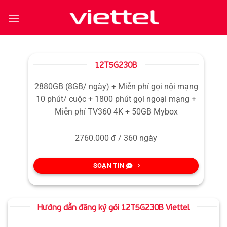
Bỏ
qua
nội
dung
12T5G230B
2880GB (8GB/ ngày) + Miễn phí gọi nội mạng
10 phút/ cuộc + 1800 phút gọi ngoại mạng +
Miễn phí TV360 4K + 50GB Mybox
2760.000 đ / 360 ngày
SOẠN TIN
Hướng dẫn đăng ký gói 12T5G230B Viettel