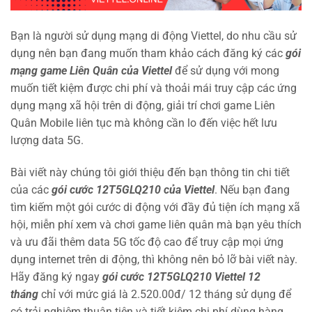
Bạn là người sử dụng mạng di động Viettel, do nhu cầu sử
dụng nên bạn đang muốn tham khảo cách đăng ký các
gói
mạng game Liên Quân của Viettel
để sử dụng với mong
muốn tiết kiệm được chi phí và thoải mái truy cập các ứng
dụng mạng xã hội trên di động, giải trí chơi game Liên
Quân Mobile liên tục mà không cần lo đến việc hết lưu
lượng data 5G.
Bài viết này chúng tôi giới thiệu đến bạn thông tin chi tiết
của các
gói cước 12T5GLQ210 của Viettel
. Nếu bạn đang
tìm kiếm một gói cước di động với đầy đủ tiện ích mạng xã
hội, miễn phí xem và chơi game liên quân mà bạn yêu thích
và ưu đãi thêm data 5G tốc độ cao để truy cập mọi ứng
dụng internet trên di động, thì không nên bỏ lỡ bài viết này.
Hãy đăng ký ngay
gói cước 12T5GLQ210 Viettel 12
tháng
chỉ với mức giá là 2.520.00đ/ 12 tháng sử dụng để
có trải nghiệm thuận tiện và tiết kiệm chi phí dùng hàng