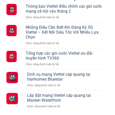
Thông báo Viettel điều chỉnh các gói cước
20
mạng xã hội vào tháng 2
Th1
ở
Chức năng bình luận bị tắt
Thông
báo
Những Điều Cần Biết Khi Đăng Ký 5G
19
Viettel
Viettel – Kết Nối Siêu Tốc Với Nhiều Lựa
Th9
điều
Chọn
chỉnh
ở
Chức năng bình luận bị tắt
các
Những
gói
Điều
cước
Tổng hợp các gói cước Viettel ưu đãi
08
Cần
mạng
truyền hình TV360
Th3
Biết
xã
ở
Chức năng bình luận bị tắt
Khi
hội
Tổng
Đăng
vào
hợp
Dịch vụ mạng Viettel cáp quang tại
Ký
tháng
14
các
5G
2
Hanhomes Bluestar
Th11
gói
Viettel
ở
Chức năng bình luận bị tắt
cước
–
Dịch
Viettel
Kết
vụ
Lắp đặt mạng Viettel cáp quang tại
ưu
Nối
14
mạng
đãi
Masteri Waterfront
Siêu
Th11
Viettel
truyền
Tốc
ở
Chức năng bình luận bị tắt
cáp
hình
Với
Lắp
quang
TV360
Nhiều
đặt