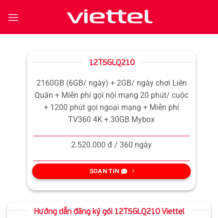
Bỏ
qua
nội
dung
12T5GLQ210
2160GB (6GB/ ngày) + 2GB/ ngày chơi Liên
Quân + Miễn phí gọi nội mạng 20 phút/ cuộc
+ 1200 phút gọi ngoại mạng + Miễn phí
TV360 4K + 30GB Mybox
2.520.000 đ / 360 ngày
SOẠN TIN
Hướng dẫn đăng ký gói 12T5GLQ210 Viettel