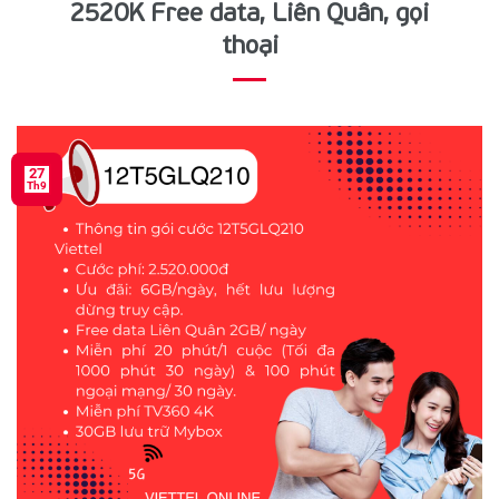
2520K Free data, Liên Quân, gọi
thoại
27
Th9