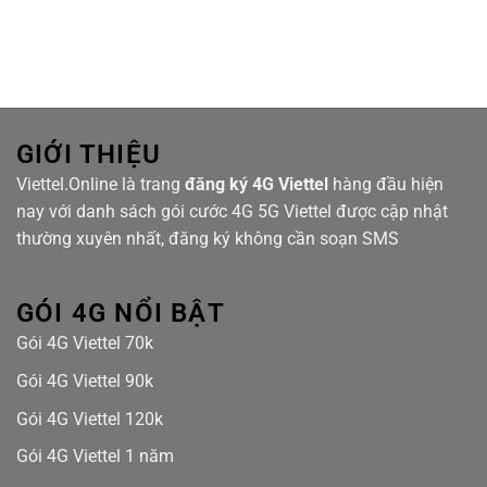
tại
Lựa
mạng
Hanhomes
Chọn
Viettel
Bluestar
cáp
quang
tại
Masteri
Waterfront
GIỚI THIỆU
Viettel.Online là trang
đăng ký 4G Viettel
hàng đầu hiện
nay với danh sách gói cước 4G 5G Viettel được cập nhật
thường xuyên nhất, đăng ký không cần soạn SMS
GÓI 4G NỔI BẬT
Gói 4G Viettel 70k
Gói 4G Viettel 90k
Gói 4G Viettel 120k
Gói 4G Viettel 1 năm