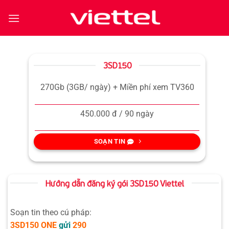
Bỏ
qua
nội
dung
3SD150
270Gb (3GB/ ngày) + Miền phí xem TV360
450.000 đ / 90 ngày
SOẠN TIN
Hướng dẫn đăng ký gói 3SD150 Viettel
Soạn tin theo cú pháp:
3SD150
ONE
gửi
290