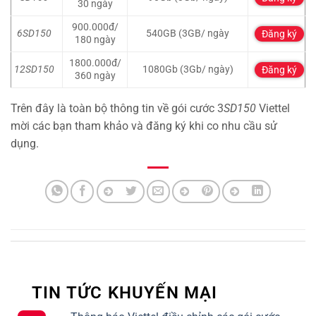
30 ngày
900.000đ/
6SD150
540GB (3GB/ ngày
Đăng ký
180 ngày
1800.000đ/
12SD150
1080Gb (3Gb/ ngày)
Đăng ký
360 ngày
Trên đây là toàn bộ thông tin về gói cước 3
SD150
Viettel
mời các bạn tham khảo và đăng ký khi co nhu cầu sử
dụng.
TIN TỨC KHUYẾN MẠI