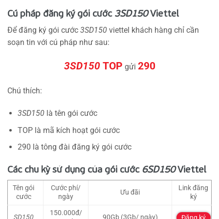
Cú pháp đăng ký gói cước
3SD150
Viettel
Để đăng ký gói cước
3SD150
viettel khách hàng chỉ cần
soạn tin với cú pháp như sau:
3SD150
TOP
290
gửi
Chú thích:
3SD150
là tên gói cước
TOP là mã kích hoạt gói cước
290 là tông đài đăng ký gói cước
Các chu kỳ sử dụng của gói cước
6SD150
Viettel
Tên gói
Cước phí/
Link đăng
Ưu đãi
cước
ngày
ký
150.000đ/
SD150
90Gb (3Gb/ ngày)
Đăng ký