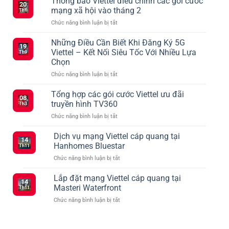
Thông báo Viettel điều chỉnh các gói cước
20
mạng xã hội vào tháng 2
Th1
ở
Chức năng bình luận bị tắt
Thông
báo
Những Điều Cần Biết Khi Đăng Ký 5G
19
Viettel
Viettel – Kết Nối Siêu Tốc Với Nhiều Lựa
Th9
điều
Chọn
chỉnh
ở
Chức năng bình luận bị tắt
các
Những
gói
Điều
cước
Tổng hợp các gói cước Viettel ưu đãi
08
Cần
mạng
truyền hình TV360
Th3
Biết
xã
ở
Chức năng bình luận bị tắt
Khi
hội
Tổng
Đăng
vào
hợp
Dịch vụ mạng Viettel cáp quang tại
Ký
tháng
14
các
5G
2
Hanhomes Bluestar
Th11
gói
Viettel
ở
Chức năng bình luận bị tắt
cước
–
Dịch
Viettel
Kết
vụ
Lắp đặt mạng Viettel cáp quang tại
ưu
Nối
14
mạng
đãi
Masteri Waterfront
Siêu
Th11
Viettel
truyền
Tốc
ở
Chức năng bình luận bị tắt
cáp
hình
Với
Lắp
quang
TV360
Nhiều
đặt
tại
Lựa
mạng
Hanhomes