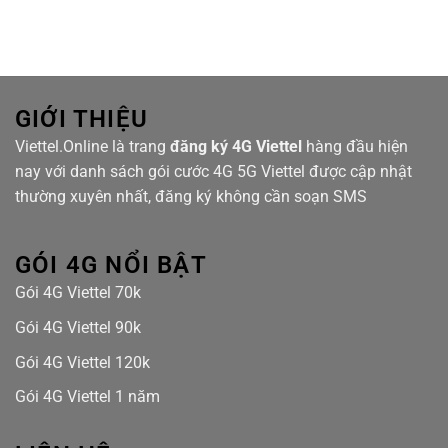
Chọn
Viettel
Bluestar
cáp
quang
tại
Masteri
Waterfront
GIỚI THIỆU
Viettel.Online là trang
đăng ký 4G Viettel
hàng đầu hiện
nay với danh sách gói cước 4G 5G Viettel được cập nhật
thường xuyên nhất, đăng ký không cần soạn SMS
GÓI 4G NỔI BẬT
Gói 4G Viettel 70k
Gói 4G Viettel 90k
Gói 4G Viettel 120k
Gói 4G Viettel 1 năm