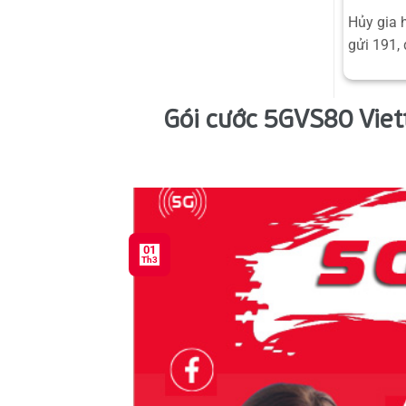
Hủy gia 
gửi 191, 
Gói cước 5GVS80 Viet
01
Th3