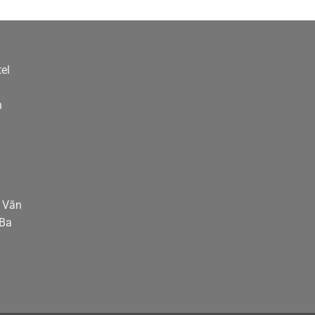
el
h
n
g Văn
 Ba