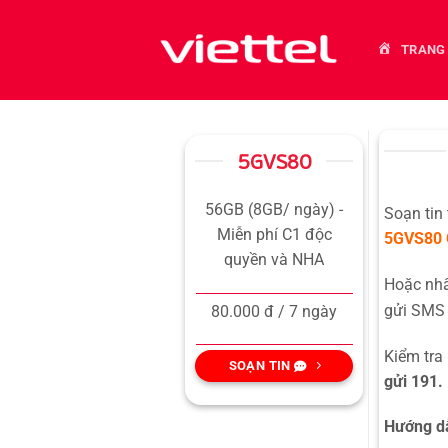
Bỏ
qua
TRANG
nội
dung
5GVS80
56GB (8GB/ ngày) -
Soạn tin
Miễn phí C1 độc
5GVS80
quyền và NHA
Hoặc n
gửi SMS 
80.000 đ / 7 ngày
Kiểm tra
SOẠN TIN
gửi 191.
Hướng dẫ