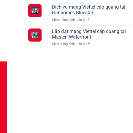
Tổng
Đăng
vào
hợp
Dịch vụ mạng Viettel cáp quang tại
Ký
tháng
14
các
5G
2
Hanhomes Bluestar
Th11
gói
Viettel
ở
Chức năng bình luận bị tắt
cước
–
Dịch
Viettel
Kết
vụ
Lắp đặt mạng Viettel cáp quang tại
ưu
Nối
14
mạng
đãi
Masteri Waterfront
Siêu
Th11
Viettel
truyền
Tốc
ở
Chức năng bình luận bị tắt
cáp
hình
Với
Lắp
quang
TV360
Nhiều
đặt
tại
Lựa
mạng
Hanhomes
Chọn
Viettel
Bluestar
cáp
quang
tại
Masteri
Waterfront