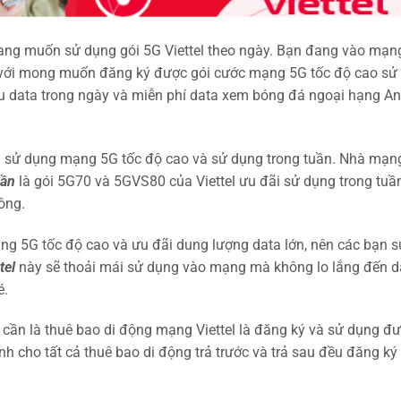
đang muốn sử dụng gói 5G Viettel theo ngày. Bạn đang vào mạn
với mong muốn đăng ký được gói cước mạng 5G tốc độ cao sử
ều data trong ngày và miễn phí data xem bóng đá ngoại hạng An
 sử dụng mạng 5G tốc độ cao và sử dụng trong tuần. Nhà mạn
uần
là gói 5G70 và 5GVS80 của Viettel ưu đãi sử dụng trong tuần
ông.
g 5G tốc độ cao và ưu đãi dung lượng data lớn, nên các bạn s
tel
này sẽ thoải mái sử dụng vào mạng mà không lo lắng đến d
é.
 cần là thuê bao di động mạng Viettel là đăng ký và sử dụng đư
h cho tất cả thuê bao di động trả trước và trả sau đều đăng ký