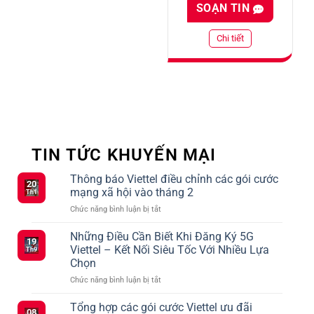
SOẠN TIN
Chi tiết
TIN TỨC KHUYẾN MẠI
Thông báo Viettel điều chỉnh các gói cước
20
mạng xã hội vào tháng 2
Th1
ở
Chức năng bình luận bị tắt
Thông
báo
Những Điều Cần Biết Khi Đăng Ký 5G
19
Viettel
Viettel – Kết Nối Siêu Tốc Với Nhiều Lựa
Th9
điều
Chọn
chỉnh
ở
Chức năng bình luận bị tắt
các
Những
gói
Điều
cước
Tổng hợp các gói cước Viettel ưu đãi
08