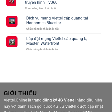
Cần
mạng
truyền hình TV360
Th3
Biết
xã
ở
Chức năng bình luận bị tắt
Khi
hội
Tổng
Đăng
vào
hợp
Dịch vụ mạng Viettel cáp quang tại
Ký
tháng
14
các
5G
2
Hanhomes Bluestar
Th11
gói
Viettel
ở
Chức năng bình luận bị tắt
cước
–
Dịch
Viettel
Kết
vụ
Lắp đặt mạng Viettel cáp quang tại
ưu
Nối
14
mạng
đãi
Masteri Waterfront
Siêu
Th11
Viettel
truyền
Tốc
ở
Chức năng bình luận bị tắt
cáp
hình
Với
Lắp
quang
TV360
Nhiều
đặt
tại
Lựa
mạng
Hanhomes
Chọn
Viettel
Bluestar
cáp
quang
tại
Masteri
Waterfront
GIỚI THIỆU
Viettel.Online là trang
đăng ký 4G Viettel
hàng đầu hiện
nay với danh sách gói cước 4G 5G Viettel được cập nhật