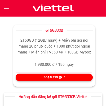
Bỏ
qua
nội
dung
6T5G330B
2160GB (12GB/ ngày) + Miễn phí gọi nội
mạng 20 phút/ cuộc + 1800 phút gọi ngoại
mạng + Miễn phí TV360 4K + 100GB Mybox
1.980.000 đ / 180 ngày
SOẠN TIN
Hướng dẫn đăng ký gói 6T5G330B Viettel