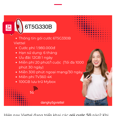
24
Th9
Hiện nay Viettel đang triển khai các
gói cước 5G
nào? Khi