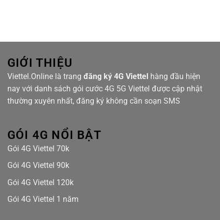
mạng
Hanhomes
Chọn
Viettel
Bluestar
cáp
quang
tại
Masteri
Waterfront
GIỚI THIỆU
Viettel.Online là trang
đăng ký 4G Viettel
hàng đầu hiện
nay với danh sách gói cước 4G 5G Viettel được cập nhật
thường xuyên nhất, đăng ký không cần soạn SMS
GÓI 4G NỔI BẬT
Gói 4G Viettel 70k
Gói 4G Viettel 90k
Gói 4G Viettel 120k
Gói 4G Viettel 1 năm