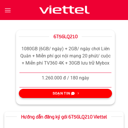
Bỏ
qua
nội
dung
6T5GLQ210
1080GB (6GB/ ngày) + 2GB/ ngày chơi Liên
Quân + Miễn phí gọi nội mạng 20 phút/ cuộc
+ Miễn phí TV360 4K + 30GB lưu trữ Mybox
1.260.000 đ / 180 ngày
SOẠN TIN
Hướng dẫn đăng ký gói 6T5GLQ210 Viettel