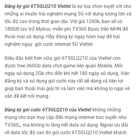
Đăng ký gói 6T5GLQ210 Viettel
là sự lựa chọn tuyệt vời cho
những ai muốn trải nghiệm mạng 5G với dung lượng lớn và
tốc độ cao trong thời gian dài. Với giá 1260k, bạn sẽ có
180GB lưu trữ Mybox, miễn phí TV360 Basic trên MHN để
thoải mái sử dụng. Hãy đăng ký ngay hôm nay để trải
nghiệm ngay gói cước internet 5G Viettel.
Điều đặc biệt hơn nữa, gói 6T5GLQ210 của Viettel còn
được free 360Gb data chơi game liên quân Mobile. Mỗi
ngày sử dụng 2Gb cho đến khi hết 180 ngày sử dụng. Việc
đăng ký và sử dụng gói cước này rất dễ dàng và tiện lợi
giúp bạn thoải mái giải trí và làm việc mà không lo ngại về
vấn đề kết nối mạng.
Đăng ký gói cước 6T5GLQ210 của Viettel
không những
mang cho bạn truy cập đến mạng internet trưc tuyến như
TV360,,, mà không lo lắng hết data sử dụng. Ngoài ưu đãi
về data tốc độ cao thì gói cước 6T5GLQ210 Viettel khách