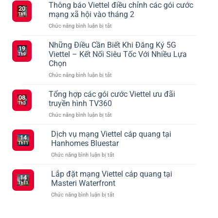
Thông báo Viettel điều chỉnh các gói cước
20
mạng xã hội vào tháng 2
Th1
ở
Chức năng bình luận bị tắt
Thông
báo
Những Điều Cần Biết Khi Đăng Ký 5G
19
Viettel
Viettel – Kết Nối Siêu Tốc Với Nhiều Lựa
Th9
điều
Chọn
chỉnh
ở
Chức năng bình luận bị tắt
các
Những
gói
Điều
cước
Tổng hợp các gói cước Viettel ưu đãi
08
Cần
mạng
truyền hình TV360
Th3
Biết
xã
ở
Chức năng bình luận bị tắt
Khi
hội
Tổng
Đăng
vào
hợp
Dịch vụ mạng Viettel cáp quang tại
Ký
tháng
14
các
5G
2
Hanhomes Bluestar
Th11
gói
Viettel
ở
Chức năng bình luận bị tắt
cước
–
Dịch
Viettel
Kết
vụ
Lắp đặt mạng Viettel cáp quang tại
ưu
Nối
14
mạng
đãi
Masteri Waterfront
Siêu
Th11
Viettel
truyền
Tốc
ở
Chức năng bình luận bị tắt
cáp
hình
Với
Lắp
quang
TV360
Nhiều
đặt
tại
Lựa