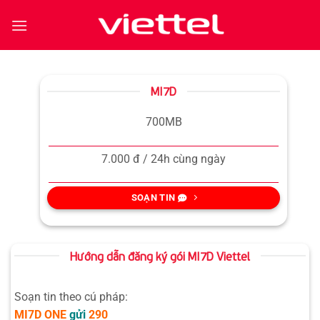
Bỏ
qua
nội
dung
MI7D
700MB
7.000 đ / 24h cùng ngày
SOẠN TIN
Hướng dẫn đăng ký gói MI7D Viettel
Soạn tin theo cú pháp:
MI7D
ONE
gửi
290