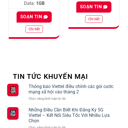
Data:
1GB
SOẠN TIN
SOẠN TIN
Chi tiết
Chi tiết
TIN TỨC KHUYẾN MẠI
Thông báo Viettel điều chỉnh các gói cước
20
mạng xã hội vào tháng 2
Th1
ở
Chức năng bình luận bị tắt
Thông
báo
Những Điều Cần Biết Khi Đăng Ký 5G
19
Viettel
Viettel – Kết Nối Siêu Tốc Với Nhiều Lựa
Th9
điều
Chọn
chỉnh
ở
Chức năng bình luận bị tắt
các