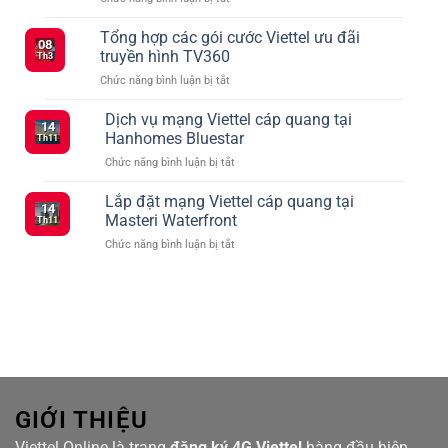
Những
gói
Điều
cước
Tổng hợp các gói cước Viettel ưu đãi
08
Cần
mạng
truyền hình TV360
Th3
Biết
xã
ở
Chức năng bình luận bị tắt
Khi
hội
Tổng
Đăng
vào
hợp
Dịch vụ mạng Viettel cáp quang tại
Ký
tháng
14
các
5G
2
Hanhomes Bluestar
Th11
gói
Viettel
ở
Chức năng bình luận bị tắt
cước
–
Dịch
Viettel
Kết
vụ
Lắp đặt mạng Viettel cáp quang tại
ưu
Nối
14
mạng
đãi
Masteri Waterfront
Siêu
Th11
Viettel
truyền
Tốc
ở
Chức năng bình luận bị tắt
cáp
hình
Với
Lắp
quang
TV360
Nhiều
đặt
tại
Lựa
mạng
Hanhomes
Chọn
Viettel
Bluestar
cáp
quang
tại
Masteri
Waterfront
GIỚI THIỆU
Viettel.Online là trang
đăng ký 4G Viettel
hàng đầu hiện