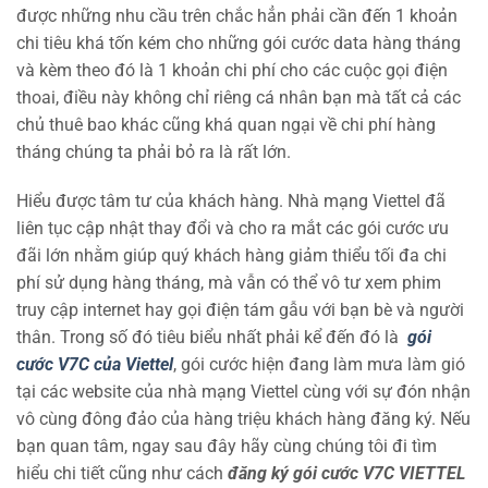
được những nhu cầu trên chắc hẳn phải cần đến 1 khoản
chi tiêu khá tốn kém cho những gói cước data hàng tháng
và kèm theo đó là 1 khoản chi phí cho các cuộc gọi điện
thoai, điều này không chỉ riêng cá nhân bạn mà tất cả các
chủ thuê bao khác cũng khá quan ngại về chi phí hàng
tháng chúng ta phải bỏ ra là rất lớn.
Hiểu được tâm tư của khách hàng. Nhà mạng Viettel đã
liên tục cập nhật thay đổi và cho ra mắt các gói cước ưu
đãi lớn nhằm giúp quý khách hàng giảm thiểu tối đa chi
phí sử dụng hàng tháng, mà vẫn có thể vô tư xem phim
truy cập internet hay gọi điện tám gẫu với bạn bè và người
thân. Trong số đó tiêu biểu nhất phải kể đến đó là
gói
cước V7C của Viettel
, gói cước hiện đang làm mưa làm gió
tại các website của nhà mạng Viettel cùng với sự đón nhận
vô cùng đông đảo của hàng triệu khách hàng đăng ký. Nếu
bạn quan tâm, ngay sau đây hãy cùng chúng tôi đi tìm
hiểu chi tiết cũng như cách
đăng ký gói cước V7C VIETTEL