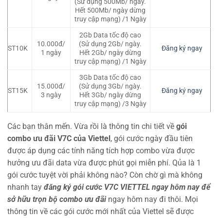
(Sử dụng 500Mb/ ngày.
Hết 500Mb/ ngày dừng
truy cập mạng) /1 Ngày
2Gb Data tốc độ cao
10.000đ/
(Sử dụng 2Gb/ ngày.
ST10K
Đăng ký ngay
1 ngày
Hết 2Gb/ ngày dừng
truy cập mạng) /1 Ngày
3Gb Data tốc độ cao
15.000đ/
(Sử dụng 3Gb/ ngày.
ST15K
Đăng ký ngay
3 ngày
Hết 3Gb/ ngày dừng
truy cập mạng) /3 Ngày
Các bạn thân mến. Vừa rồi là thông tin chi tiết về
gói
combo ưu đãi V7C của Viettel
, gói cước ngày đầu tiên
được áp dụng các tính năng tích hợp combo vừa được
hưởng ưu đãi data vừa được phút gọi miễn phí. Qủa là 1
gói cước tuyệt vời phải không nào? Còn chờ gì mà không
nhanh tay
đăng ký gói cước V7C VIETTEL ngay hôm nay để
sở hữu trọn bộ combo ưu đãi
ngay hôm nay đi thôi. Mọi
thông tin về các gói cước mới nhất của Viettel sẽ được