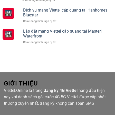
Chức năng bình luận bị tắt
Khi
xã
Tổng
Đăng
hội
hợp
Dịch vụ mạng Viettel cáp quang tại Hanhomes
Ký
vào
14
các
5G
Bluestar
tháng
Th11
gói
Viettel
2
ở
Chức năng bình luận bị tắt
cước
–
Dịch
Viettel
Kết
vụ
Lắp đặt mạng Viettel cáp quang tại Masteri
ưu
Nối
14
mạng
đãi
Waterfront
Siêu
Th11
Viettel
truyền
Tốc
ở
Chức năng bình luận bị tắt
cáp
hình
Với
Lắp
quang
TV360
Nhiều
đặt
tại
Lựa
mạng
Hanhomes
Chọn
Viettel
Bluestar
cáp
quang
tại
Masteri
Waterfront
GIỚI THIỆU
Viettel.Online là trang
đăng ký 4G Viettel
hàng đầu hiện
nay với danh sách gói cước 4G 5G Viettel được cập nhật
thường xuyên nhất, đăng ký không cần soạn SMS