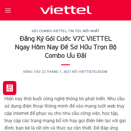
Bỏ
qua
nội
dung
GÓI COMBO VIETTEL
,
TIN TỨC MỚI NHẤT
Đăng Ký Gói Cước V7C VIETTEL
Ngay Hôm Nay Để Sở Hữu Trọn Bộ
Combo Ưu Đãi
ĐĂNG VÀO
22 THÁNG 1, 2021
BỞI
VIETTELTELECOM
22
Th1
Hiện nay thời buổi công nghệ thông tin phát triển. Nhu cầu
sử dụng điện thoại thông minh để vào mạng lướt web truy
cập internet để phục vụ cho nhu cầu công việc, học tập,
truy cập các trang mạng bổ ích hay gọi điện liên lạc với gai
đình, bạn bè là rất lớn và thực sự cần thiết. Để đáp ứng