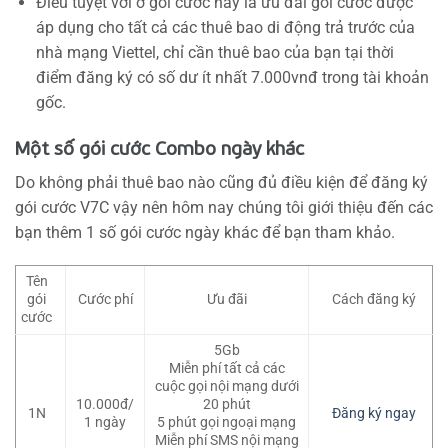
Điều tuyệt vời ở gói cước này là ưu đãi gói cước được
áp dụng cho tất cả các thuê bao di động trả trước của
nhà mạng Viettel, chỉ cần thuê bao của bạn tại thời
điểm đăng ký có số dư ít nhất 7.000vnđ trong tài khoản
gốc.
Một số gói cước Combo ngày khác
Do không phải thuê bao nào cũng đủ điều kiện để đăng ký
gói cước V7C vậy nên hôm nay chúng tôi giới thiệu đến các
bạn thêm 1 số gói cước ngày khác để bạn tham khảo.
Tên
gói
Cước phí
Ưu đãi
Cách đăng ký
cước
5Gb
Miễn phí tất cả các
cuộc gọi nội mạng dưới
10.000đ/
20 phút
1N
Đăng ký ngay
1 ngày
5 phút gọi ngoại mạng
Miễn phí SMS nội mạng