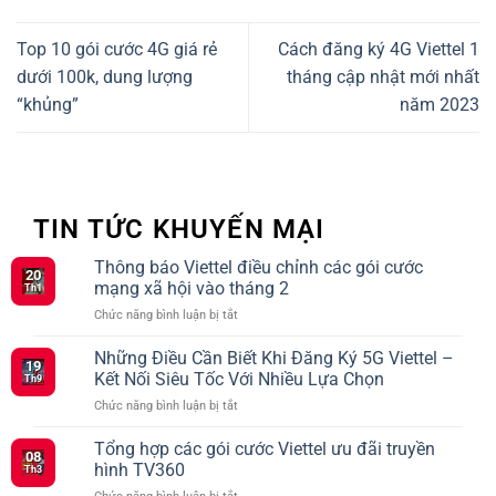
Top 10 gói cước 4G giá rẻ
Cách đăng ký 4G Viettel 1
dưới 100k, dung lượng
tháng cập nhật mới nhất
“khủng”
năm 2023
TIN TỨC KHUYẾN MẠI
Thông báo Viettel điều chỉnh các gói cước
20
mạng xã hội vào tháng 2
Th1
ở
Chức năng bình luận bị tắt
Thông
báo
Những Điều Cần Biết Khi Đăng Ký 5G Viettel –
19
Viettel
Kết Nối Siêu Tốc Với Nhiều Lựa Chọn
Th9
điều
ở
Chức năng bình luận bị tắt
chỉnh
Những
các
Điều
Tổng hợp các gói cước Viettel ưu đãi truyền
gói
08
Cần
cước
hình TV360
Th3
Biết
mạng
ở