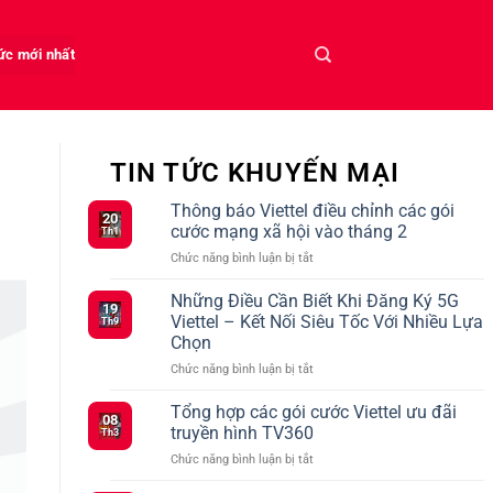
tức mới nhất
TIN TỨC KHUYẾN MẠI
Thông báo Viettel điều chỉnh các gói
20
cước mạng xã hội vào tháng 2
Th1
ở
Chức năng bình luận bị tắt
Thông
báo
Những Điều Cần Biết Khi Đăng Ký 5G
19
Viettel
Viettel – Kết Nối Siêu Tốc Với Nhiều Lựa
Th9
điều
Chọn
chỉnh
ở
Chức năng bình luận bị tắt
các
Những
gói
Điều
cước
Tổng hợp các gói cước Viettel ưu đãi
08
Cần
mạng
truyền hình TV360
Th3
Biết
xã
ở
Chức năng bình luận bị tắt
Khi
hội
Tổng
Đăng
vào