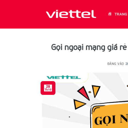
Bỏ
qua
TRANG
nội
dung
Gọi ngoại mạng giá rẻ 
ĐĂNG VÀO
2
28
Th10