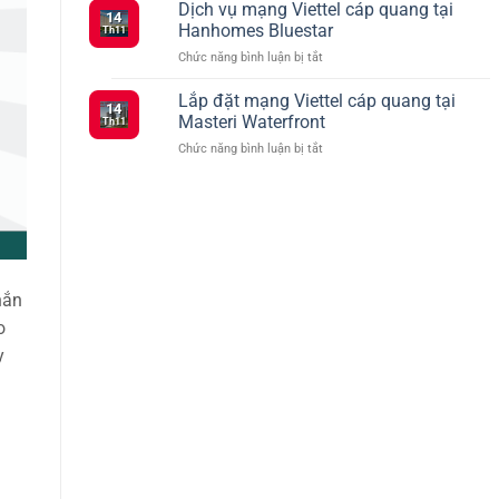
hợp
Dịch vụ mạng Viettel cáp quang tại
Ký
tháng
14
các
5G
2
Hanhomes Bluestar
Th11
gói
Viettel
ở
Chức năng bình luận bị tắt
cước
–
Dịch
Viettel
Kết
vụ
Lắp đặt mạng Viettel cáp quang tại
ưu
Nối
14
mạng
đãi
Masteri Waterfront
Siêu
Th11
Viettel
truyền
Tốc
ở
Chức năng bình luận bị tắt
cáp
hình
Với
Lắp
quang
TV360
Nhiều
đặt
tại
Lựa
mạng
Hanhomes
Chọn
Viettel
Bluestar
cáp
quang
tại
hắn
Masteri
Waterfront
o
y