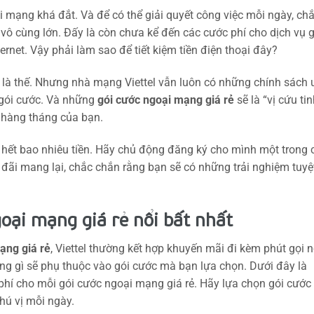
i mạng khá đắt. Và để có thể giải quyết công việc mỗi ngày, ch
 vô cùng lớn. Đấy là còn chưa kể đến các cước phí cho dịch vụ g
rnet. Vậy phải làm sao để tiết kiệm tiền điện thoại đây?
g là thế. Nhưng nhà mạng Viettel vẫn luôn có những chính sách 
 gói cước. Và những
gói cước ngoại mạng giá rẻ
sẽ là “vị cứu tin
ại hàng tháng của bạn.
 hết bao nhiêu tiền. Hãy chủ động đăng ký cho mình một trong 
 đãi mang lại, chắc chắn rằng bạn sẽ có những trải nghiệm tuyệ
oại mạng giá rẻ nổi bất nhất
ạng giá rẻ
, Viettel thường kết hợp khuyến mãi đi kèm phút gọi n
g gì sẽ phụ thuộc vào gói cước mà bạn lựa chọn. Dưới đây là
 phí cho mỗi gói cước ngoại mạng giá rẻ. Hãy lựa chọn gói cước
hú vị mỗi ngày.