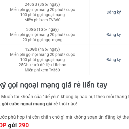
240GB (8Gb/ ngày)
Miễn phí gọi nội mạng 20 phút/ cuộc
Đăng ký
100 phút gọi ngoại mạng
Miễn phí xem TV360
30Gb (1Gb/ ngày)
Miễn phí gọi nội mạng 20 phút/ cuộc
Đăng ký
20 phút gọi ngọi mạng
120Gb (4Gb/ ngày)
Miễn phí gọi nội mạng 20 phút/ cuộc
100 phút gọi ngoại mạng
Đăng ký
25Gb lư trữ dữ liệu Lifebox
Miễn phí xem Tv360
 gọi ngoại mạng giá rẻ liền tay
Muốn tài khoản của “dế yêu” không bị hao hụt theo mỗi tháng 
t
gói cước ngoại mạng giá rẻ
thôi nào!
ớc phù hợp thì còn chần chờ gì mà không soạn tin đăng ký th
TOP
gửi
290