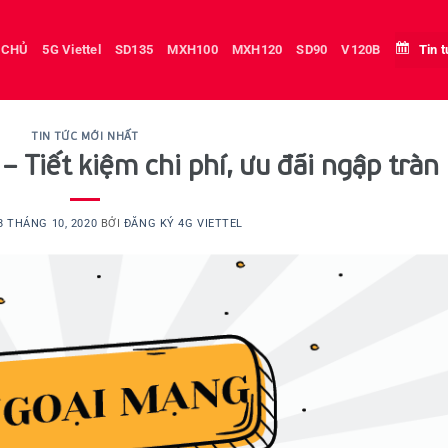
 CHỦ
5G Viettel
SD135
MXH100
MXH120
SD90
V120B
Tin 
TIN TỨC MỚI NHẤT
– Tiết kiệm chi phí, ưu đãi ngập tràn
8 THÁNG 10, 2020
BỞI
ĐĂNG KÝ 4G VIETTEL