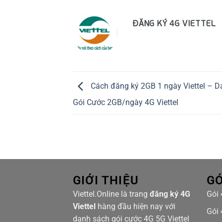
ĐĂNG KÝ 4G VIETTEL
Cách đăng ký 2GB 1 ngày Viettel – 
Gói Cước 2GB/ngày 4G Viettel
GIỚI THIỆU
GÓ
Viettel.Online là trang
đăng ký 4G
Gói 
Viettel
hàng đầu hiện nay với
Gói 
danh sách gói cước 4G 5G Viettel