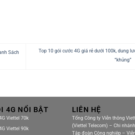
Top 10 gói cước 4G giá rẻ dưới 100k, dung l
Danh Sách
“khủng”
I 4G NỔI BẬT
LIÊN HỆ
4G Viettel 70k
Tổng Công ty Viễn thông Viett
(Viettel Telecom) – Chi nhán
4G Viettel 90k
Tập đoàn Công nghiệp – Viễ