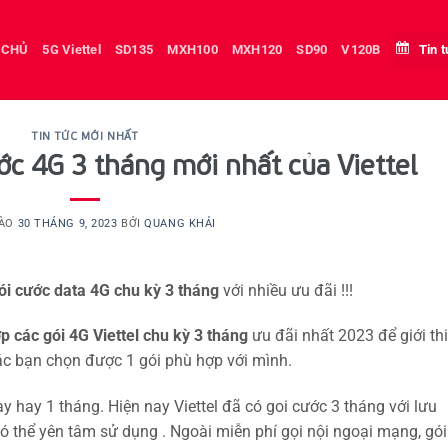
 CHỦ
5G Viettel
SD135
MXH100
MXH120
SD90
V120B
Tin 
TIN TỨC MỚI NHẤT
ớc 4G 3 tháng mới nhất của Viettel
VÀO
30 THÁNG 9, 2023
BỞI
QUANG KHẢI
ói cước data 4G chu kỳ 3 tháng
với nhiều ưu đãi !!!
p các gói 4G Viettel chu kỳ 3 tháng
ưu đãi nhất 2023 để giới th
ác bạn chọn được 1 gói phù hợp với mình.
 hay 1 tháng. Hiện nay Viettel đã có goi cước 3 tháng với lưu
ó thể yên tâm sử dụng . Ngoài miễn phí gọi nội ngoại mạng, gói