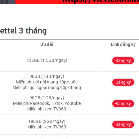
g
ettel 3 tháng
Ưu đãi
Link đăng ký
135GB (1.5GB/ngày)
Đăng ký
90GB (1GB/ngày)
Miễn phí gọi nội mạng 10p/cuộc
Đăng ký
Miễn phí gọi ngoại mạng 90p/tháng
90GB (1GB/ngày)
Miễn phí Facebook, Tiktok, Youtobe
Đăng ký
Miễn phí xem TV360
180GB (2GB/ngày)
Đăng ký
Miễn phí xem TV360