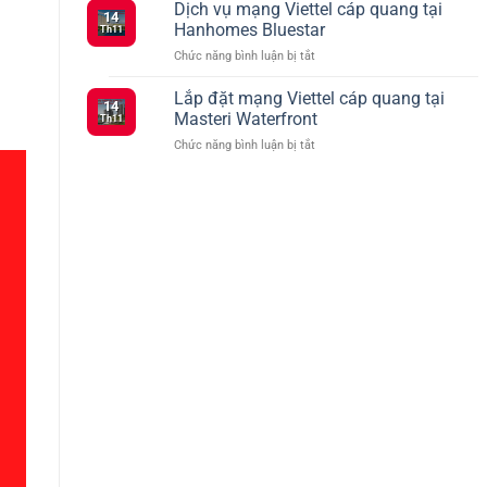
hợp
Dịch vụ mạng Viettel cáp quang tại
Ký
tháng
14
các
5G
2
Hanhomes Bluestar
Th11
gói
Viettel
ở
Chức năng bình luận bị tắt
cước
–
Dịch
Viettel
Kết
vụ
Lắp đặt mạng Viettel cáp quang tại
ưu
Nối
14
mạng
đãi
Masteri Waterfront
Siêu
Th11
Viettel
truyền
Tốc
ở
Chức năng bình luận bị tắt
cáp
hình
Với
Lắp
quang
TV360
Nhiều
đặt
tại
Lựa
mạng
Hanhomes
Chọn
Viettel
Bluestar
cáp
quang
tại
Masteri
Waterfront