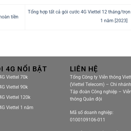
Tổng hợp tất cả gói cước 4G Viettel 12 tháng/trọn
hoàn tiền
1 năm [2023]
I 4G NỔI BẬT
LIÊN HỆ
4G Viettel 70k
Tổng Công ty Viễn thông Viett
(Viettel Telecom) – Chi nhán
4G Viettel 90k
Tập đoàn Công nghiệp – Viễ
4G Viettel 120k
thông Quân đội
4G Viettel 1 năm
Mã số doanh nghiệp:
0100109106-011