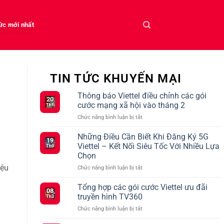
tức mới nhất
TIN TỨC KHUYẾN MẠI
Thông báo Viettel điều chỉnh các gói
20
cước mạng xã hội vào tháng 2
Th1
ở
Chức năng bình luận bị tắt
Thông
báo
Những Điều Cần Biết Khi Đăng Ký 5G
19
Viettel
Viettel – Kết Nối Siêu Tốc Với Nhiều Lựa
Th9
điều
Chọn
chỉnh
iệu
ở
Chức năng bình luận bị tắt
các
Những
gói
Điều
cước
Tổng hợp các gói cước Viettel ưu đãi
08
Cần
mạng
truyền hình TV360
Th3
Biết
xã
ở
Chức năng bình luận bị tắt
Khi
hội
Tổng
Đăng
vào