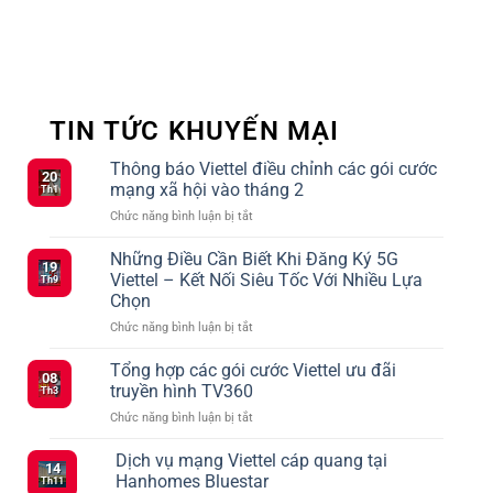
TIN TỨC KHUYẾN MẠI
Thông báo Viettel điều chỉnh các gói cước
20
mạng xã hội vào tháng 2
Th1
ở
Chức năng bình luận bị tắt
Thông
báo
Những Điều Cần Biết Khi Đăng Ký 5G
19
Viettel
Viettel – Kết Nối Siêu Tốc Với Nhiều Lựa
Th9
điều
Chọn
chỉnh
ở
Chức năng bình luận bị tắt
các
Những
gói
Điều
cước
Tổng hợp các gói cước Viettel ưu đãi
08
Cần
mạng
truyền hình TV360
Th3
Biết
xã
ở
Chức năng bình luận bị tắt
Khi
hội
Tổng
Đăng
vào
hợp
Dịch vụ mạng Viettel cáp quang tại
Ký
tháng
14
các
5G
2
Hanhomes Bluestar
Th11
gói