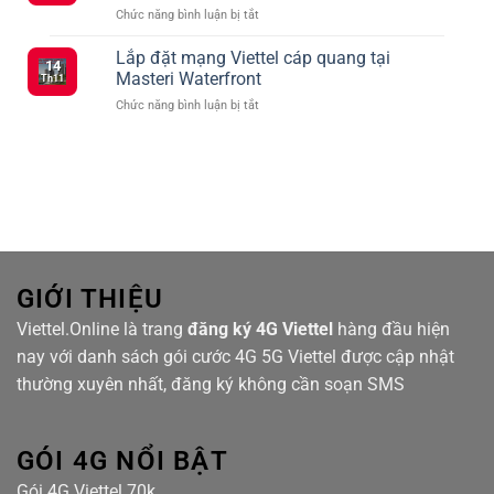
Viettel
ở
Chức năng bình luận bị tắt
cước
–
Dịch
Viettel
Kết
vụ
Lắp đặt mạng Viettel cáp quang tại
ưu
Nối
14
mạng
đãi
Masteri Waterfront
Siêu
Th11
Viettel
truyền
Tốc
ở
Chức năng bình luận bị tắt
cáp
hình
Với
Lắp
quang
TV360
Nhiều
đặt
tại
Lựa
mạng
Hanhomes
Chọn
Viettel
Bluestar
cáp
quang
tại
Masteri
Waterfront
GIỚI THIỆU
Viettel.Online là trang
đăng ký 4G Viettel
hàng đầu hiện
nay với danh sách gói cước 4G 5G Viettel được cập nhật
thường xuyên nhất, đăng ký không cần soạn SMS
GÓI 4G NỔI BẬT
Gói 4G Viettel 70k