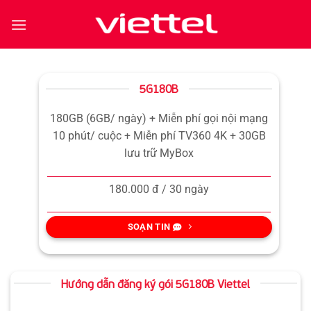
Bỏ
qua
nội
dung
5G180B
180GB (6GB/ ngày) + Miễn phí gọi nội mạng
10 phút/ cuộc + Miễn phí TV360 4K + 30GB
lưu trữ MyBox
180.000 đ / 30 ngày
SOẠN TIN
Hướng dẫn đăng ký gói 5G180B Viettel