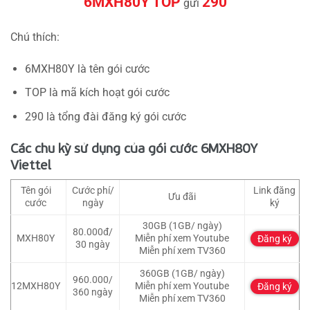
6MXH80Y TOP
290
gửi
Chú thích:
6MXH80Y là tên gói cước
TOP là mã kích hoạt gói cước
290 là tổng đài đăng ký gói cước
Các chu kỳ sử dụng của gói cước 6MXH80Y
Viettel
Tên gói
Cước phí/
Link đăng
Ưu đãi
cước
ngày
ký
30GB (1GB/ ngày)
80.000đ/
MXH80Y
Miễn phí xem Youtube
Đăng ký
30 ngày
Miễn phí xem TV360
360GB (1GB/ ngày)
960.000/
12MXH80Y
Miễn phí xem Youtube
Đăng ký
360 ngày
Miễn phí xem TV360