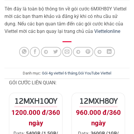
Tên đây là toàn bộ thông tin về gói cước 6MXH80Y Viettel
mời các bạn tham khảo và đăng ký khi có nhu cầu sử
dụng. Nếu các bạn quan tâm đến các gói cước khác của
Viettel mời các bạn quay lại trang chủ của
Viettelonline
Danh mục:
Gói 4g viettel 6 tháng
,
Gói YouTube Viettel
GÓI CƯỚC LIÊN QUAN:
12MXH100Y
12MXH80Y
1200.000 đ/360
960.000 đ/360
ngày
ngày
Data:
540GB (1,5GB/
Data:
360GB (1GB/