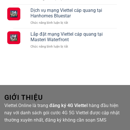
Tổng
Đăng
vào
hợp
Dịch vụ mạng Viettel cáp quang tại
Ký
tháng
14
các
5G
2
Hanhomes Bluestar
Th11
gói
Viettel
ở
Chức năng bình luận bị tắt
cước
–
Dịch
Viettel
Kết
vụ
Lắp đặt mạng Viettel cáp quang tại
ưu
Nối
14
mạng
đãi
Masteri Waterfront
Siêu
Th11
Viettel
truyền
Tốc
ở
Chức năng bình luận bị tắt
cáp
hình
Với
Lắp
quang
TV360
Nhiều
đặt
tại
Lựa
mạng
Hanhomes
Chọn
Viettel
Bluestar
cáp
quang
tại
Masteri
Waterfront
GIỚI THIỆU
Viettel.Online là trang
đăng ký 4G Viettel
hàng đầu hiện
nay với danh sách gói cước 4G 5G Viettel được cập nhật
thường xuyên nhất, đăng ký không cần soạn SMS