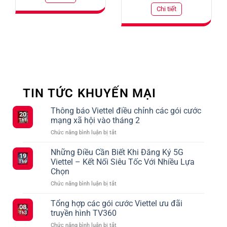
Chi tiết
TIN TỨC KHUYẾN MẠI
Thông báo Viettel điều chỉnh các gói cước
20
mạng xã hội vào tháng 2
Th1
ở
Chức năng bình luận bị tắt
Thông
báo
Những Điều Cần Biết Khi Đăng Ký 5G
19
Viettel
Viettel – Kết Nối Siêu Tốc Với Nhiều Lựa
Th9
điều
Chọn
chỉnh
ở
Chức năng bình luận bị tắt
các
Những
gói
Điều
cước
Tổng hợp các gói cước Viettel ưu đãi
08
Cần
mạng
truyền hình TV360
Th3
Biết
xã
ở
Chức năng bình luận bị tắt
Khi
hội