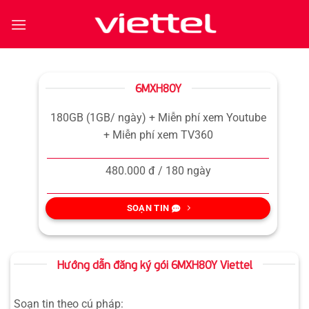
Bỏ
qua
nội
dung
6MXH80Y
180GB (1GB/ ngày) + Miễn phí xem Youtube
+ Miễn phí xem TV360
480.000 đ / 180 ngày
SOẠN TIN
Hướng dẫn đăng ký gói 6MXH80Y Viettel
Soạn tin theo cú pháp: