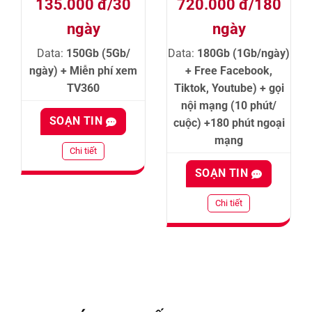
135.000 đ/30
720.000 đ/180
ngày
ngày
Data:
150Gb (5Gb/
Data:
180Gb (1Gb/ngày)
ngày) + Miễn phí xem
+ Free Facebook,
TV360
Tiktok, Youtube) + gọi
nội mạng (10 phút/
SOẠN TIN
cuộc) +180 phút ngoại
mạng
Chi tiết
SOẠN TIN
Chi tiết