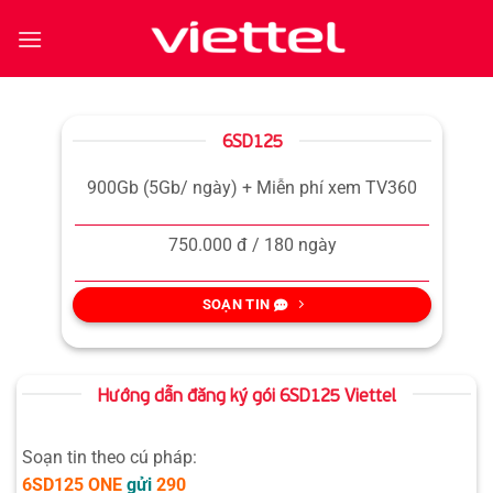
Bỏ
qua
nội
dung
6SD125
900Gb (5Gb/ ngày) + Miễn phí xem TV360
750.000 đ / 180 ngày
SOẠN TIN
Hướng dẫn đăng ký gói 6SD125 Viettel
Soạn tin theo cú pháp:
6SD125
ONE
gửi
290