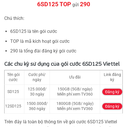
6SD125 TOP
290
gửi
Chú thích:
6SD125 là tên gói cước
TOP là mã kích hoạt gói cước
290 là tổng đài đăng ký gói cước
Các chu kỳ sử dụng của gói cước 6SD125 Viettel
Tên gói
Cước phí/
Link đăng
Ưu đãi
cước
ngày
ký
125.000đ/
150GB (5GB/ ngày)
SD125
Đăng ký
30 ngày
Miễn phí xem TV360
1500.000đ/
1800GB (5GB/ ngày)
12SD125
Đăng ký
360 ngày
Miễn phí xem TV360
Trên đây là toàn bộ thông tin về gói cước 6SD125 Viettel