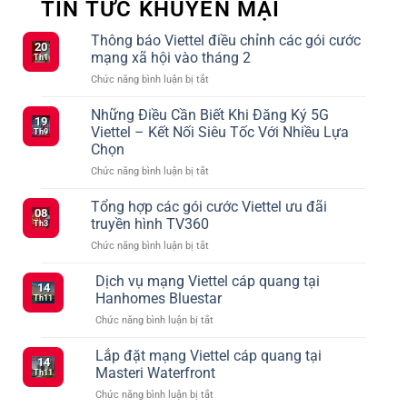
TIN TỨC KHUYẾN MẠI
Thông báo Viettel điều chỉnh các gói cước
20
mạng xã hội vào tháng 2
Th1
ở
Chức năng bình luận bị tắt
Thông
báo
Những Điều Cần Biết Khi Đăng Ký 5G
19
Viettel
Viettel – Kết Nối Siêu Tốc Với Nhiều Lựa
Th9
điều
Chọn
chỉnh
ở
Chức năng bình luận bị tắt
các
Những
gói
Điều
cước
Tổng hợp các gói cước Viettel ưu đãi
08
Cần
mạng
truyền hình TV360
Th3
Biết
xã
ở
Chức năng bình luận bị tắt
Khi
hội
Tổng
Đăng
vào
hợp
Dịch vụ mạng Viettel cáp quang tại
Ký
tháng
14
các
5G
2
Hanhomes Bluestar
Th11
gói
Viettel
ở
Chức năng bình luận bị tắt
cước
–
Dịch
Viettel
Kết
vụ
Lắp đặt mạng Viettel cáp quang tại
ưu
Nối
14
mạng
đãi
Masteri Waterfront
Siêu
Th11
Viettel
truyền
Tốc
ở
Chức năng bình luận bị tắt
cáp
hình
Với