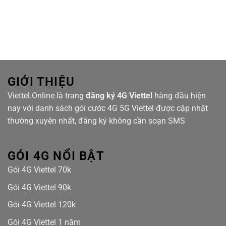
Lắp
quang
TV360
Nhiều
đặt
tại
Lựa
mạng
Hanhomes
Chọn
Viettel
Bluestar
cáp
quang
tại
Masteri
Waterfront
GIỚI THIỆU
Viettel.Online là trang
đăng ký 4G Viettel
hàng đầu hiện
nay với danh sách gói cước 4G 5G Viettel được cập nhật
thường xuyên nhất, đăng ký không cần soạn SMS
GÓI 4G NỔI BẬT
Gói 4G Viettel 70k
Gói 4G Viettel 90k
Gói 4G Viettel 120k
Gói 4G Viettel 1 năm