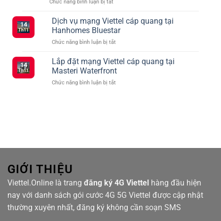
ở
Chức năng bình luận bị tắt
Khi
hội
Tổng
Đăng
vào
hợp
Dịch vụ mạng Viettel cáp quang tại
Ký
tháng
14
các
5G
2
Hanhomes Bluestar
Th11
gói
Viettel
ở
Chức năng bình luận bị tắt
cước
–
Dịch
Viettel
Kết
vụ
Lắp đặt mạng Viettel cáp quang tại
ưu
Nối
14
mạng
đãi
Masteri Waterfront
Siêu
Th11
Viettel
truyền
Tốc
ở
Chức năng bình luận bị tắt
cáp
hình
Với
Lắp
quang
TV360
Nhiều
đặt
tại
Lựa
mạng
Hanhomes
Chọn
Viettel
Bluestar
cáp
quang
tại
Masteri
Waterfront
GIỚI THIỆU
Viettel.Online là trang
đăng ký 4G Viettel
hàng đầu hiện
nay với danh sách gói cước 4G 5G Viettel được cập nhật
thường xuyên nhất, đăng ký không cần soạn SMS