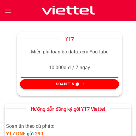
Bỏ
qua
nội
dung
YT7
Miễn phí toàn bộ data xem YouTube
10.000đ đ / 7 ngày
SOẠN TIN
Hướng dẫn đăng ký gói YT7 Viettel
Soạn tin theo cú pháp:
YT7
ONE
gửi
290