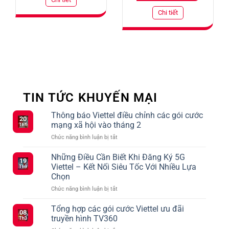
Chi tiết
TIN TỨC KHUYẾN MẠI
Thông báo Viettel điều chỉnh các gói cước
20
mạng xã hội vào tháng 2
Th1
ở
Chức năng bình luận bị tắt
Thông
báo
Những Điều Cần Biết Khi Đăng Ký 5G
19
Viettel
Viettel – Kết Nối Siêu Tốc Với Nhiều Lựa
Th9
điều
Chọn
chỉnh
ở
Chức năng bình luận bị tắt
các
Những
gói
Điều
cước
Tổng hợp các gói cước Viettel ưu đãi
08
Cần
mạng
truyền hình TV360
Th3
Biết
xã