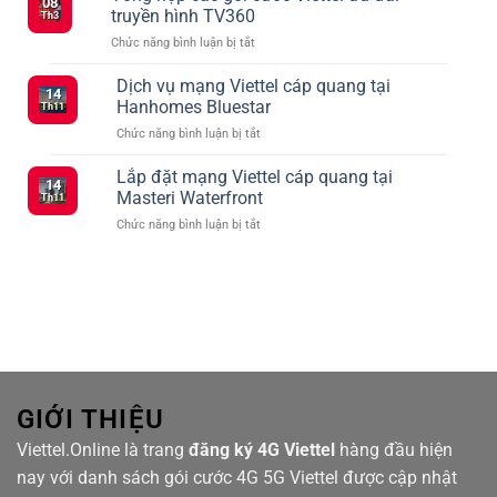
08
Cần
mạng
truyền hình TV360
Th3
Biết
xã
ở
Chức năng bình luận bị tắt
Khi
hội
Tổng
Đăng
vào
hợp
Dịch vụ mạng Viettel cáp quang tại
Ký
tháng
14
các
5G
2
Hanhomes Bluestar
Th11
gói
Viettel
ở
Chức năng bình luận bị tắt
cước
–
Dịch
Viettel
Kết
vụ
Lắp đặt mạng Viettel cáp quang tại
ưu
Nối
14
mạng
đãi
Masteri Waterfront
Siêu
Th11
Viettel
truyền
Tốc
ở
Chức năng bình luận bị tắt
cáp
hình
Với
Lắp
quang
TV360
Nhiều
đặt
tại
Lựa
mạng
Hanhomes
Chọn
Viettel
Bluestar
cáp
quang
tại
Masteri
Waterfront
GIỚI THIỆU
Viettel.Online là trang
đăng ký 4G Viettel
hàng đầu hiện
nay với danh sách gói cước 4G 5G Viettel được cập nhật