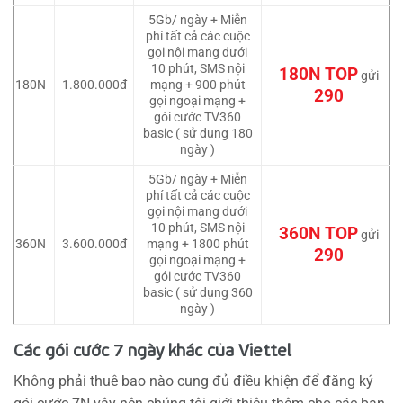
5Gb/ ngày + Miễn
phí tất cả các cuộc
gọi nội mạng dưới
10 phút, SMS nội
180N TOP
gửi
180N
1.800.000đ
mạng + 900 phút
290
gọi ngoại mạng +
gói cước TV360
basic ( sử dụng 180
ngày )
5Gb/ ngày + Miễn
phí tất cả các cuộc
gọi nội mạng dưới
10 phút, SMS nội
360N TOP
gửi
360N
3.600.000đ
mạng + 1800 phút
290
gọi ngoại mạng +
gói cước TV360
basic ( sử dụng 360
ngày )
Các gói cước 7 ngày khác của Viettel
Không phải thuê bao nào cung đủ điều khiện để đăng ký