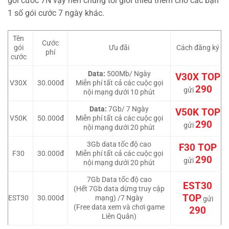
gói cước 7N vậy nên chúng tôi giới thiêu thêm cho các bạn
1 số gói cước 7 ngày khác.
Tên
Cước
gói
Ưu đãi
Cách đăng ký
phí
cước
Data:
500Mb/ Ngày
V30X TOP
V30X
30.000đ
Miễn phí tất cả các cuộc gọi
290
gửi
nội mạng dưới 10 phút
Data:
7Gb/ 7 Ngày
V50K TOP
V50K
50.000đ
Miễn phí tất cả các cuộc gọi
290
gửi
nội mạng dưới 20 phút
3Gb data tốc độ cao
F30 TOP
F30
30.000đ
Miễn phí tất cả các cuộc gọi
290
gửi
nội mạng dưới 20 phút
7Gb Data tốc độ cao
EST30
(Hết 7Gb data dừng truy cập
TOP
EST30
30.000đ
mạng) /7 Ngày
gửi
(Free data xem và chơi game
290
Liên Quân)