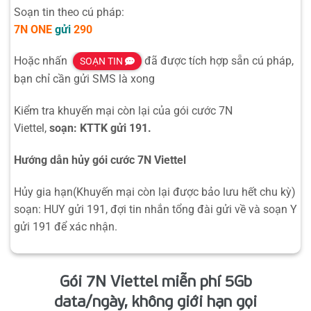
Soạn tin theo cú pháp:
7N
ONE
gửi
290
Hoặc nhấn
đã được tích hợp sẵn cú pháp,
SOẠN TIN
bạn chỉ cần gửi SMS là xong
Kiểm tra khuyến mại còn lại của gói cước 7N
Viettel,
soạn: KTTK gửi 191.
Hướng dẫn hủy gói cước 7N Viettel
Hủy gia hạn(Khuyến mại còn lại được bảo lưu hết chu kỳ)
soạn: HUY gửi 191, đợi tin nhắn tổng đài gửi về và soạn Y
gửi 191 để xác nhận.
Gói 7N Viettel miễn phí 5Gb
data/ngày, không giới hạn gọi