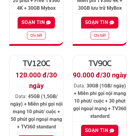
20 phút + Free TV360
Miễn phí TV360 4K +
4K + 30GB Mybox
30GB lưu trữ MyBox
SOẠN TIN
SOẠN TIN
Chi tiết
Chi tiết
TV120C
TV90C
120.000 đ/30
90.000 đ/30 ngày
ngày
Data:
30GB (1GB/ ngày)
+ Miễn phí gọi nội mạng
Data:
45GB (1,5GB/
10 phút/ cuộc + 30 phút
ngày) + Miễn phí gọi nội
gọi ngoại mạng + TV360
mạng 10 phút/ cuộc +
standard
50 phút gọi ngoại mạng
+ TV360 standard
SOẠN TIN