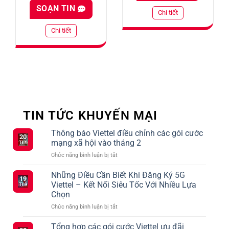
SOẠN TIN
Chi tiết
Chi tiết
TIN TỨC KHUYẾN MẠI
Thông báo Viettel điều chỉnh các gói cước
20
mạng xã hội vào tháng 2
Th1
ở
Chức năng bình luận bị tắt
Thông
báo
Những Điều Cần Biết Khi Đăng Ký 5G
19
Viettel
Viettel – Kết Nối Siêu Tốc Với Nhiều Lựa
Th9
điều
Chọn
chỉnh
ở
Chức năng bình luận bị tắt
các
Những
gói
Điều
cước
Tổng hợp các gói cước Viettel ưu đãi