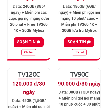
Data:
240Gb (8Gb/
Data:
180GB (6GB/
ngày) + Miễn phí các
ngày) + Miễn phí gọi nội
cuộc gọi nội mạng dưới
mạng 10 phút/ cuộc +
20 phút + Free TV360
Miễn phí TV360 4K +
4K + 30GB Mybox
30GB lưu trữ MyBox
SOẠN TIN
SOẠN TIN
Chi tiết
Chi tiết
TV120C
TV90C
120.000 đ/30
90.000 đ/30 ngày
ngày
Data:
30GB (1GB/ ngày)
+ Miễn phí gọi nội mạng
Data:
45GB (1,5GB/
10 phút/ cuộc + 30 phút
ngày) + Miễn phí gọi nội