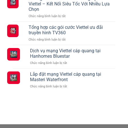
19
Viettel
Viettel – Kết Nối Siêu Tốc Với Nhiều Lựa
Th9
điều
Chọn
chỉnh
ở
Chức năng bình luận bị tắt
các
Những
gói
Điều
cước
Tổng hợp các gói cước Viettel ưu đãi
08
Cần
mạng
truyền hình TV360
Th3
Biết
xã
ở
Chức năng bình luận bị tắt
Khi
hội
Tổng
Đăng
vào
hợp
Dịch vụ mạng Viettel cáp quang tại
Ký
tháng
14
các
5G
2
Hanhomes Bluestar
Th11
gói
Viettel
ở
Chức năng bình luận bị tắt
cước
–
Dịch
Viettel
Kết
vụ
Lắp đặt mạng Viettel cáp quang tại
ưu
Nối
14
mạng
đãi
Masteri Waterfront
Siêu
Th11
Viettel
truyền
Tốc
ở
Chức năng bình luận bị tắt
cáp
hình
Với
Lắp
quang
TV360
Nhiều
đặt
tại
Lựa
mạng
Hanhomes
Chọn
Viettel
Bluestar
cáp
quang
tại
Masteri