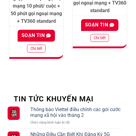
gọi ngoại mạng + TV360
mạng 10 phút/ cuộc +
standard
50 phút gọi ngoại mạng
+ TV360 standard
SOẠN TIN
SOẠN TIN
Chi tiết
Chi tiết
TIN TỨC KHUYẾN MẠI
Thông báo Viettel điều chỉnh các gói cước
20
mạng xã hội vào tháng 2
Th1
ở
Chức năng bình luận bị tắt
Thông
báo
Những Điều Cần Biết Khi Đăng Ký 5G