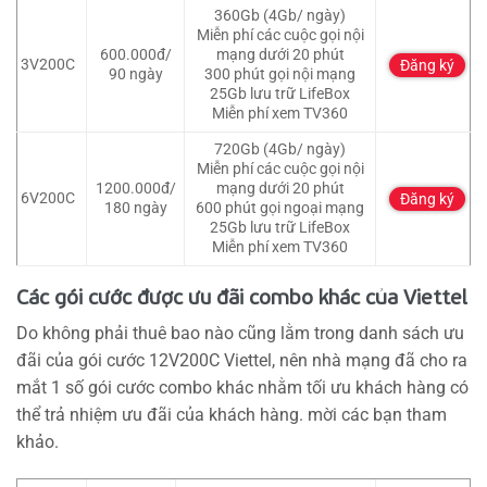
360Gb (4Gb/ ngày)
Miễn phí các cuộc gọi nội
600.000đ/
mạng dưới 20 phút
3V200C
Đăng ký
90 ngày
300 phút gọi nội mạng
25Gb lưu trữ LifeBox
Miễn phí xem TV360
720Gb (4Gb/ ngày)
Miễn phí các cuộc gọi nội
1200.000đ/
mạng dưới 20 phút
6V200C
Đăng ký
180 ngày
600 phút gọi ngoại mạng
25Gb lưu trữ LifeBox
Miễn phí xem TV360
Các gói cước được ưu đãi combo khác của Viettel
Do không phải thuê bao nào cũng lằm trong danh sách ưu
đãi của gói cước 12V200C Viettel, nên nhà mạng đã cho ra
mắt 1 số gói cước combo khác nhằm tối ưu khách hàng có
thể trả nhiệm ưu đãi của khách hàng. mời các bạn tham
khảo.