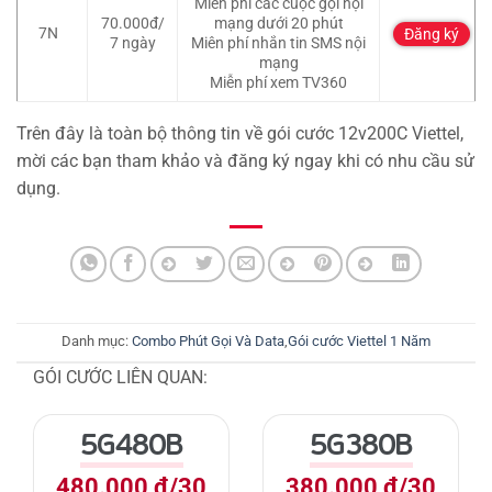
Miễn phí các cuộc gọi nội
70.000đ/
mạng dưới 20 phút
7N
Đăng ký
7 ngày
Miên phí nhắn tin SMS nội
mạng
Miễn phí xem TV360
Trên đây là toàn bộ thông tin về gói cước 12v200C Viettel,
mời các bạn tham khảo và đăng ký ngay khi có nhu cầu sử
dụng.
Danh mục:
Combo Phút Gọi Và Data
,
Gói cước Viettel 1 Năm
GÓI CƯỚC LIÊN QUAN:
5G480B
5G380B
480.000 đ/30
380.000 đ/30