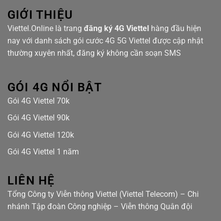
Waterfront
GIỚI THIỆU
Viettel.Online là trang
đăng ký 4G Viettel
hàng đầu hiện
nay với danh sách gói cước 4G 5G Viettel được cập nhật
thường xuyên nhất, đăng ký không cần soạn SMS
GÓI 4G NỔI BẬT
Gói 4G Viettel 70k
Gói 4G Viettel 90k
Gói 4G Viettel 120k
Gói 4G Viettel 1 năm
LIÊN HỆ
Tổng Công ty Viễn thông Viettel (Viettel Telecom) – Chi
nhánh Tập đoàn Công nghiệp – Viễn thông Quân đội