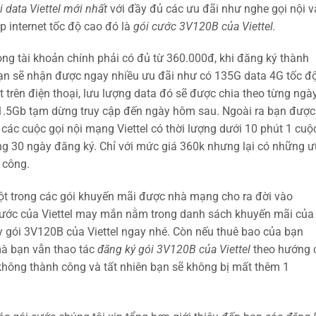
 data Viettel mới nhất
với đầy đủ các ưu đãi như nghe gọi nội v
p internet tốc độ cao đó là
gói cước 3V120B của Viettel.
ong tài khoản chính phải có đủ từ 360.000đ, khi đăng ký thành
ạn sẽ nhận được ngay nhiều ưu đãi như có 135G data 4G tốc đ
et trên điện thoại, lưu lượng data đó sẽ được chia theo từng ngà
 1.5Gb tạm dừng truy cập đến ngày hôm sau. Ngoài ra bạn được
 các cuộc gọi nội mạng Viettel có thời lượng dưới 10 phút 1 cuộ
ng 30 ngày đăng ký.
Chỉ với mức giá 360k nhưng lại có những ư
 công.
t trong các gói khuyến mãi được nhà mạng cho ra đời vào
rước của Viettel may mắn nằm trong danh sách khuyến mãi của
 gói 3V120B của Viettel ngay nhé. Còn nếu thuê bao của bạn
à bạn vẫn thao tác
đăng ký gói 3V120B của Viettel
theo hướng 
i không thành công và tất nhiên bạn sẽ không bị mất thêm 1