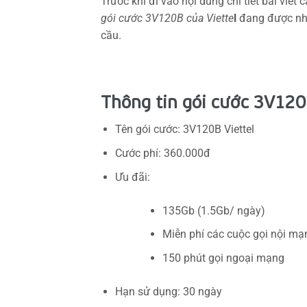
Trước khi đi vào nội dung chi tiết bài viết
gói cước 3V120B của Viette
l
đang được nhà
cầu.
Thông tin gói cước 3V120B
Tên gói cước: 3V120B Viettel
Cước phí: 360.000đ
Ưu đãi:
135Gb (1.5Gb/ ngày)
Miễn phí các cuộc gọi nội mạ
150 phút gọi ngoại mạng
Hạn sử dụng: 30 ngày