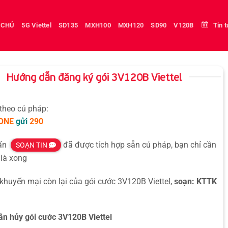
 CHỦ
5G Viettel
SD135
MXH100
MXH120
SD90
V120B
Tin 
Hướng dẫn đăng ký gói 3V120B Viettel
 theo cú pháp:
ONE
gửi
290
hấn
đã được tích hợp sẵn cú pháp, bạn chỉ cần
SOẠN TIN
là xong
 khuyến mại còn lại của gói cước 3V120B Viettel,
soạn: KTTK
n hủy gói cước 3V120B Viettel