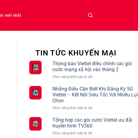
tức mới nhất
TIN TỨC KHUYẾN MẠI
Thông báo Viettel điều chỉnh các gói
20
cước mạng xã hội vào tháng 2
Th1
ở
Chức năng bình luận bị tắt
Thông
báo
Những Điều Cần Biết Khi Đăng Ký 5G
19
Viettel
Viettel – Kết Nối Siêu Tốc Với Nhiều Lự
Th9
điều
Chọn
chỉnh
ở
Chức năng bình luận bị tắt
các
Những
gói
Điều
cước
Tổng hợp các gói cước Viettel ưu đãi
08
Cần
mạng
truyền hình TV360
Th3
Biết
xã
ở
Chức năng bình luận bị tắt
Khi
hội