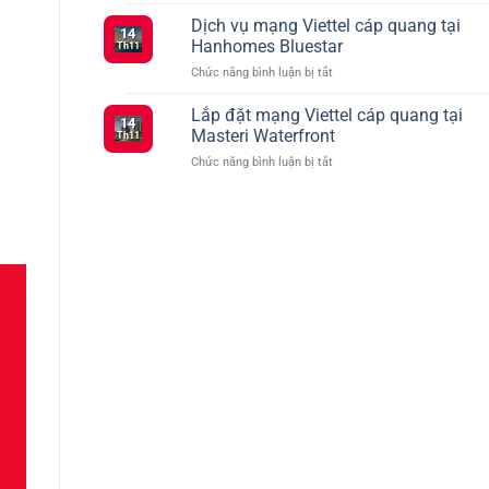
Tổng
Đăng
vào
hợp
Dịch vụ mạng Viettel cáp quang tại
Ký
tháng
14
các
5G
2
Hanhomes Bluestar
Th11
gói
Viettel
ở
Chức năng bình luận bị tắt
cước
–
Dịch
Viettel
Kết
vụ
Lắp đặt mạng Viettel cáp quang tại
ưu
Nối
14
mạng
đãi
Masteri Waterfront
Siêu
Th11
Viettel
truyền
Tốc
ở
Chức năng bình luận bị tắt
cáp
hình
Với
Lắp
quang
TV360
Nhiều
đặt
tại
Lựa
mạng
Hanhomes
Chọn
Viettel
Bluestar
cáp
quang
tại
Masteri
Waterfront