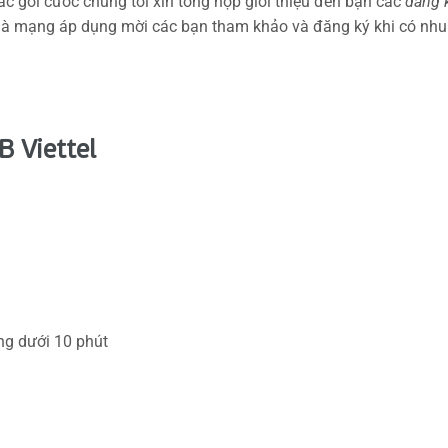
 các gói cước chúng tôi xin tổng hợp giới thiệu đến bạn các
đăng 
 mạng áp dụng mời các bạn tham khảo và đăng ký khi có nhu
 Viettel
ng dưới 10 phút