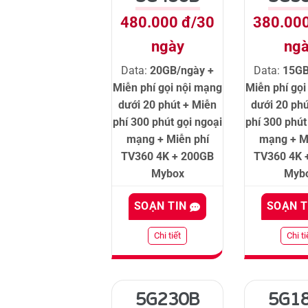
480.000 đ/30
380.00
ngày
ng
Data:
20GB/ngày +
Data:
15GB
Miễn phí gọi nội mạng
Miễn phí gọ
dưới 20 phút + Miễn
dưới 20 phú
phí 300 phút gọi ngoại
phí 300 phút
mạng + Miễn phí
mạng + M
TV360 4K + 200GB
TV360 4K 
Mybox
Myb
SOẠN TIN
SOẠN 
Chi tiết
Chi ti
5G230B
5G1