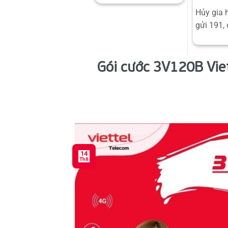
Hủy gia 
gửi 191, 
Gói cước 3V120B Viet
14
Th8