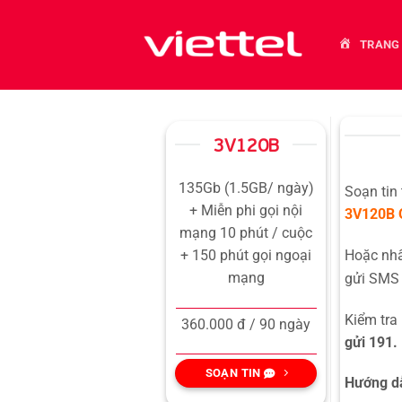
Bỏ
qua
TRANG
nội
dung
3V120B
135Gb (1.5GB/ ngày)
Soạn tin
+ Miễn phi gọi nội
3V120B
mạng 10 phút / cuộc
Hoặc n
+ 150 phút gọi ngoại
mạng
gửi SMS 
Kiểm tra
360.000 đ / 90 ngày
gửi 191.
SOẠN TIN
Hướng dẫ