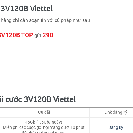
 3V120B Viettel
 hàng chỉ cần soạn tin với cú pháp như sau
3V120B TOP
290
gửi
ói cước 3V120B Viettel
Ưu đãi
Link đăng ký
45Gb (1.5Gb/ ngày)
Miễn phí các cuộc gọi nội mạng dưới 10 phút
Đăng ký
50 phút gọi ngoại mạng