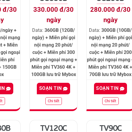
0 đ/30
330.000 đ/30
280.000 đ/30
ày
ngày
ngày
/ngày +
Data:
360GB (12GB/
Data:
300GB (10GB/
i nội mạng
ngày) + Miễn phí gọi
ngày) + Miễn phí gọi
t + Miễn
nội mạng 20 phút/
nội mạng 20 phút/
 gọi ngoại
cuộc + Miễn phí 300
cuộc + Miễn phí 200
iễn phí
phút gọi ngoại mạng +
phút gọi ngoại mạng 
+ 150GB
Miễn phí TV360 4K +
Miễn phí TV360 4K 
ox
100GB lưu trữ Mybox
70GB lưu trữ Mybox
TIN
SOẠN TIN
SOẠN TIN
ết
Chi tiết
Chi tiết
80B
TV120C
TV90C