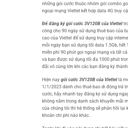
những gói cước thuộc nhóm
gói combo gọi
ngoại mạng Viettel kết hợp data 4G truy cậ
Để
đăng ký gói cước 3V120B của Viettel
tr
công cho 90 ngày sử dụng thuê bao của b
cao của Viettel để sử dụng truy cập intern
mỗi ngày bạn sử dụng tối data 1.5Gb, hết
miễn phí 90 phút gọi ngoại mạng và tất cả
và bạn được sử dụng tối đa 1000 phút tro
đãi vô cùng lớn khi các bạn đăng ký thành
Hiện nay
gói cước 3V120B của Viettel
là mộ
1/1/2023 dành cho thuê bao di động trả t
cước, hãy nhanh tay đăng ký sử dụng ngay
không nằm trong danh sách khuyến mãi m
của chúng tôi thì hệ thống sẽ phản hồi lạ
khoản chi phí nào khác.