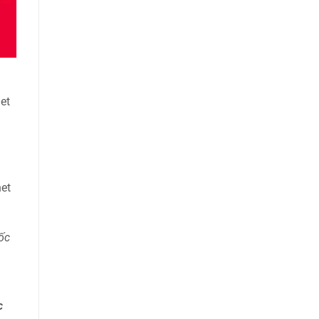
et
net
ốc
c