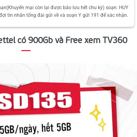
hạn(Khuyến mại còn lại được bảo lưu hết chu kỳ) soạn: HUY
đợi tin nhắn tổng đài gửi về và soạn Y gửi 191 để xác nhận.
ettel có 900Gb và Free xem TV360