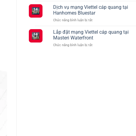
Tổng
Đăng
vào
hợp
Dịch vụ mạng Viettel cáp quang tại
Ký
tháng
14
các
5G
2
Hanhomes Bluestar
Th11
gói
Viettel
ở
Chức năng bình luận bị tắt
cước
–
Dịch
Viettel
Kết
vụ
Lắp đặt mạng Viettel cáp quang tại
ưu
Nối
14
mạng
đãi
Masteri Waterfront
Siêu
Th11
Viettel
truyền
Tốc
ở
Chức năng bình luận bị tắt
cáp
hình
Với
Lắp
quang
TV360
Nhiều
đặt
tại
Lựa
mạng
Hanhomes
Chọn
Viettel
Bluestar
cáp
quang
tại
Masteri
Waterfront