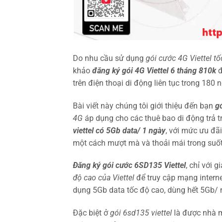
Do nhu cầu sử dụng
gói cước 4G Viettel tố
khảo
đăng ký gói 4G Viettel 6 tháng 810k
đ
trên điện thoại di động liên tục trong 180 
Bài viết này chúng tôi giới thiệu đến bạn
g
4G
áp dụng cho các thuê bao di động trả t
viettel có 5Gb data/ 1 ngày
,
với mức ưu đãi 
một cách mượt mà và thoải mái trong suố
Đăng ký gói cước 6SD135 Viettel
, chỉ với 
độ cao của Viettel
để truy cập mạng interne
dụng 5Gb data tốc độ cao, dùng hết 5Gb/ 
Đặc biệt ở
gói 6sd135 viettel
là được nhà m