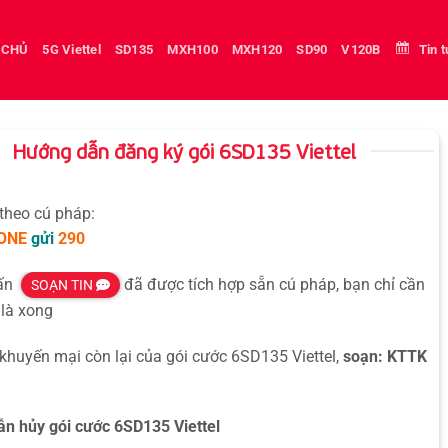
 CHỦ
5G Viettel
SD135
MXH100
MXH120
SD90
V120B
Tin 
Hướng dẫn đăng ký gói 6SD135 Viettel
 theo cú pháp:
ONE
gửi
290
hấn
đã được tích hợp sẵn cú pháp, bạn chỉ cần
SOẠN TIN
là xong
 khuyến mại còn lại của gói cước 6SD135 Viettel,
soạn: KTTK
n hủy gói cước 6SD135 Viettel