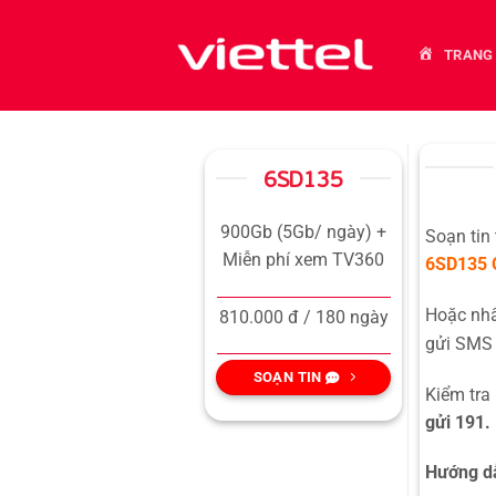
Bỏ
qua
TRANG
nội
dung
6SD135
900Gb (5Gb/ ngày) +
Soạn tin
Miễn phí xem TV360
6SD135
Hoặc n
810.000 đ / 180 ngày
gửi SMS 
SOẠN TIN
Kiểm tra
gửi 191.
Hướng dẫ