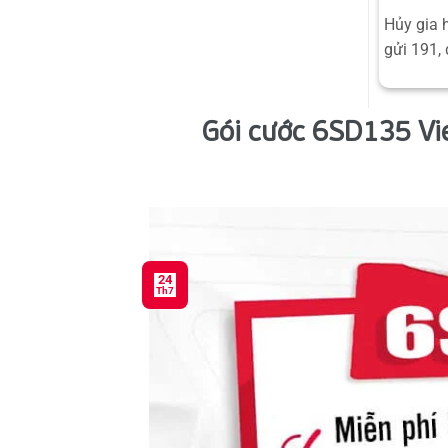
Hủy gia 
gửi 191, 
Gói cước 6SD135 Vi
24
Th7