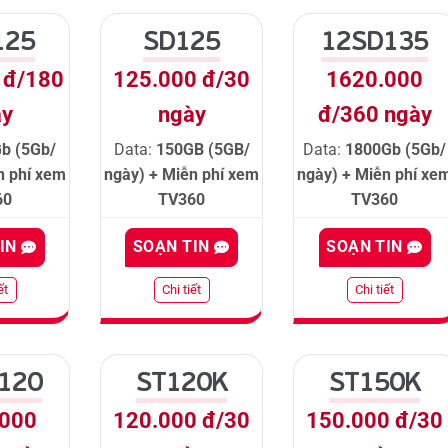
125
SD125
12SD135
 đ/180
125.000 đ/30
1620.000
ày
ngày
đ/360 ngày
b (5Gb/
Data:
150GB (5GB/
Data:
1800Gb (5Gb/
n phí xem
ngày) + Miễn phí xem
ngày) + Miễn phí xe
60
TV360
TV360
TIN
SOẠN TIN
SOẠN TIN
ết
Chi tiết
Chi tiết
120
ST120K
ST150K
.000
120.000 đ/30
150.000 đ/30