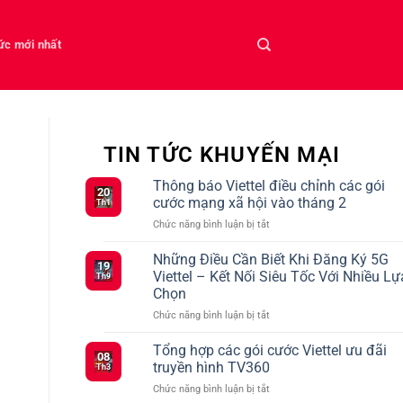
tức mới nhất
TIN TỨC KHUYẾN MẠI
Thông báo Viettel điều chỉnh các gói
20
cước mạng xã hội vào tháng 2
Th1
ở
Chức năng bình luận bị tắt
Thông
báo
Những Điều Cần Biết Khi Đăng Ký 5G
19
Viettel
Viettel – Kết Nối Siêu Tốc Với Nhiều Lự
Th9
điều
Chọn
chỉnh
ở
Chức năng bình luận bị tắt
các
Những
gói
Điều
cước
Tổng hợp các gói cước Viettel ưu đãi
08
Cần
mạng
truyền hình TV360
Th3
Biết
xã
ở
Chức năng bình luận bị tắt
Khi
hội