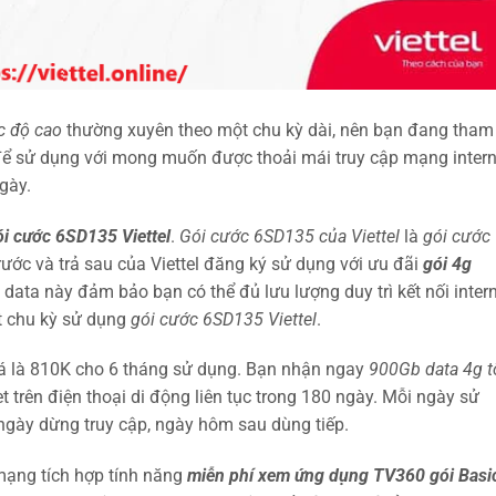
c độ cao
thường xuyên theo một chu kỳ dài, nên bạn đang tham
ể sử dụng với mong muốn được thoải mái truy cập mạng intern
ngày.
ói cước 6SD135 Viettel
.
Gói cước 6SD135
của Viettel
là
gói cước
rước và trả sau của Viettel đăng ký sử dụng với ưu đãi
gói 4g
data này đảm bảo bạn có thể đủ lưu lượng duy trì kết nối inter
t chu kỳ sử dụng
gói cước 6SD135 Viettel
.
giá là 810K cho 6 tháng sử dụng. Bạn nhận ngay
900Gb data 4g t
t trên điện thoại di động liên tục trong 180 ngày. Mỗi ngày sử
ngày dừng truy cập, ngày hôm sau dùng tiếp.
ạng tích hợp tính năng
miễn phí xem ứng dụng TV360 gói Basi