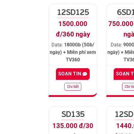
12SD125
6SD
1500.000
750.000
đ/360 ngày
ng
Data:
1800Gb (5Gb/
Data:
900G
ngày) + Miễn phí xem
ngày) + Miễ
TV360
TV3
SOẠN TIN
SOẠN 
Chi tiết
Chi ti
SD135
12SD
135.000 đ/30
1440