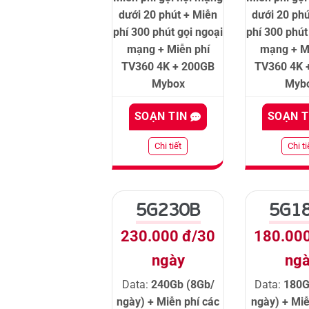
dưới 20 phút + Miễn
dưới 20 phú
phí 300 phút gọi ngoại
phí 300 phút
mạng + Miễn phí
mạng + M
TV360 4K + 200GB
TV360 4K 
Mybox
Myb
SOẠN TIN
SOẠN 
Chi tiết
Chi ti
5G230B
5G1
230.000 đ/30
180.00
ngày
ng
Data:
240Gb (8Gb/
Data:
180G
ngày) + Miễn phí các
ngày) + Miễ