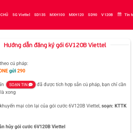
 CHỦ
5G Viettel
SD135
MXH100
MXH120
SD90
V120B
Tin 
Hướng dẫn đăng ký gói 6V120B Viettel
 theo cú pháp:
ONE
gửi
290
hấn
đã được tích hợp sẵn cú pháp, bạn chỉ cần
SOẠN TIN
là xong
 khuyến mại còn lại của gói cước 6V120B Viettel,
soạn: KTTK
n hủy gói cước 6V120B Viettel