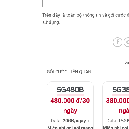
Trên đây là toàn bộ thông tin về gói cước
sử dụng.
Da
GÓI CƯỚC LIÊN QUAN:
5G480B
5G3
480.000 đ/30
380.00
ngày
ng
Data:
20GB/ngày +
Data:
15GB
Miễn phí gọi nội mạng
Miễn phí gọ