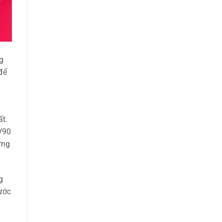
g
để
t.
V90
ững
g
ước