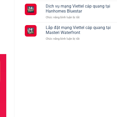
Tổng
Đăng
vào
hợp
Dịch vụ mạng Viettel cáp quang tại
Ký
tháng
14
các
5G
2
Hanhomes Bluestar
Th11
gói
Viettel
ở
Chức năng bình luận bị tắt
cước
–
Dịch
Viettel
Kết
vụ
Lắp đặt mạng Viettel cáp quang tại
ưu
Nối
14
mạng
đãi
Masteri Waterfront
Siêu
Th11
Viettel
truyền
Tốc
ở
Chức năng bình luận bị tắt
cáp
hình
Với
Lắp
quang
TV360
Nhiều
đặt
tại
Lựa
mạng
Hanhomes
Chọn
Viettel
Bluestar
cáp
quang
tại
Masteri
Waterfront