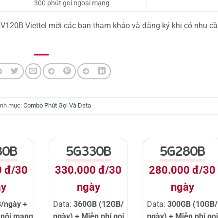
300 phút gọi ngoại mạng
 6V120B Viettel mời các bạn tham khảo và đăng ký khi có nhu c
nh mục:
Combo Phút Gọi Và Data
80B
5G330B
5G280B
0 đ/30
330.000 đ/30
280.000 đ/30
ày
ngày
ngày
/ngày +
Data:
360GB (12GB/
Data:
300GB (10GB/
i nội mạng
ngày) + Miễn phí gọi
ngày) + Miễn phí gọi