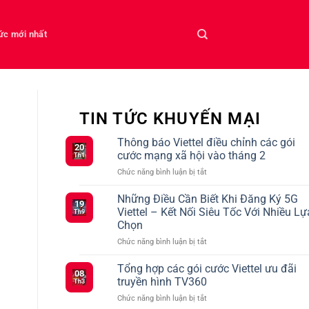
tức mới nhất
TIN TỨC KHUYẾN MẠI
Thông báo Viettel điều chỉnh các gói
20
cước mạng xã hội vào tháng 2
Th1
ở
Chức năng bình luận bị tắt
Thông
báo
Những Điều Cần Biết Khi Đăng Ký 5G
19
Viettel
Viettel – Kết Nối Siêu Tốc Với Nhiều Lự
Th9
điều
Chọn
chỉnh
ở
Chức năng bình luận bị tắt
các
Những
gói
Điều
cước
Tổng hợp các gói cước Viettel ưu đãi
08
Cần
mạng
truyền hình TV360
Th3
Biết
xã
ở
Chức năng bình luận bị tắt
Khi
hội