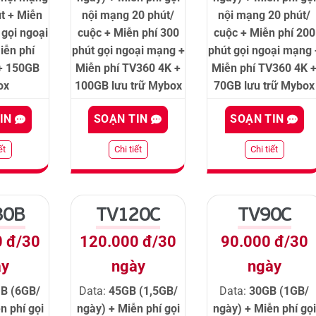
t + Miễn
nội mạng 20 phút/
nội mạng 20 phút/
 gọi ngoại
cuộc + Miễn phí 300
cuộc + Miễn phí 200
iễn phí
phút gọi ngoại mạng +
phút gọi ngoại mạng 
+ 150GB
Miễn phí TV360 4K +
Miễn phí TV360 4K 
ox
100GB lưu trữ Mybox
70GB lưu trữ Mybox
TIN
SOẠN TIN
SOẠN TIN
ết
Chi tiết
Chi tiết
80B
TV120C
TV90C
0 đ/30
120.000 đ/30
90.000 đ/30
ày
ngày
ngày
B (6GB/
Data:
45GB (1,5GB/
Data:
30GB (1GB/
n phí gọi
ngày) + Miễn phí gọi
ngày) + Miễn phí gọi