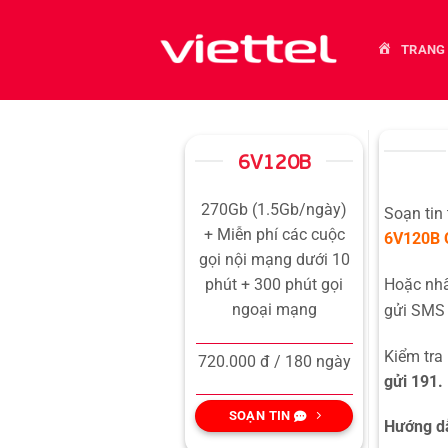
Bỏ
qua
TRANG
nội
dung
6V120B
270Gb (1.5Gb/ngày)
Soạn tin
+ Miễn phí các cuộc
6V120B
gọi nội mạng dưới 10
Hoặc n
phút + 300 phút gọi
ngoại mạng
gửi SMS 
Kiểm tra
720.000 đ / 180 ngày
gửi 191.
SOẠN TIN
Hướng dẫ