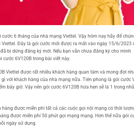
i cước 6 tháng của nhà mạng Viettel. Vậy hôm nay hãy để chún
B Viettel. Đây là gói cước mới được ra mắt vào ngày 15/6/2023 
ó đã bị dừng đăng ký mới. Nếu bạn vẫn chưa đăng ký cho mình
i cước 6V120B trong bài viết này.
B Viettel được rất nhiều khách hàng quan tâm và mong đợi nhấ
ạ gì với khách hàng của nhà mạng nữa. Tiên phong là gói cước 
điểm bây giờ. Vậy nên gói cước 6V120B hứa hẹn sẽ là 1 trong nh
 hàng được miễn phí tất cả các cuộc gọi nội mạng có thời lượn
tháng được miễn phí 50 phút gọi mạng mạng. Hơn thế nữa gói c
ỗi ngày sử dụng.