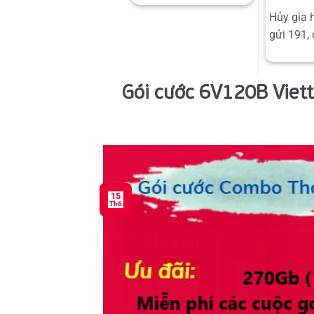
Hủy gia 
gửi 191, 
Gói cước 6V120B Viette
15
Th6