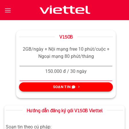
Bỏ
qua
nội
dung
V150B
2GB/ngày + Nội mạng free 10 phút/cuộc +
Ngoại mạng 80 phút/tháng
150.000 đ / 30 ngày
SOẠN TIN
Hướng dẫn đăng ký gói V150B Viettel
Soạn tin theo cú pháp: