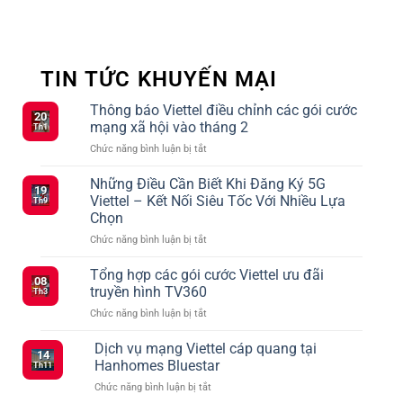
TIN TỨC KHUYẾN MẠI
Thông báo Viettel điều chỉnh các gói cước
20
mạng xã hội vào tháng 2
Th1
ở
Chức năng bình luận bị tắt
Thông
báo
Những Điều Cần Biết Khi Đăng Ký 5G
19
Viettel
Viettel – Kết Nối Siêu Tốc Với Nhiều Lựa
Th9
điều
Chọn
chỉnh
ở
Chức năng bình luận bị tắt
các
Những
gói
Điều
cước
Tổng hợp các gói cước Viettel ưu đãi
08
Cần
mạng
truyền hình TV360
Th3
Biết
xã
ở
Chức năng bình luận bị tắt
Khi
hội
Tổng
Đăng
vào
hợp
Dịch vụ mạng Viettel cáp quang tại
Ký
tháng
14
các
5G
2
Hanhomes Bluestar
Th11
gói
Viettel
ở
Chức năng bình luận bị tắt
cước
–
Dịch