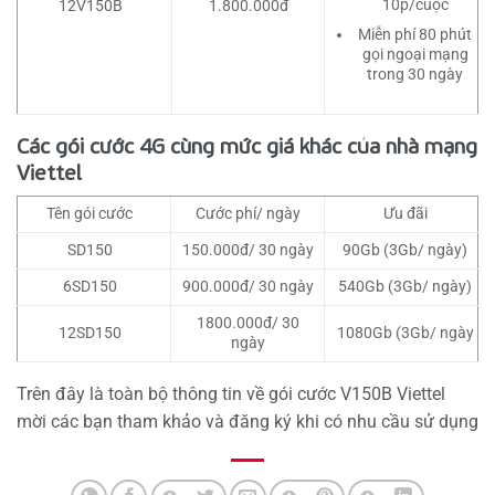
10p/cuộc
12V150B
1.800.000đ
Miễn phí 80 phút
gọi ngoại mạng
trong 30 ngày
Các gói cước 4G cùng mức giá khác của nhà mạng
Viettel
Tên gói cước
Cước phí/ ngày
Ưu đãi
SD150
150.000đ/ 30 ngày
90Gb (3Gb/ ngày)
6SD150
900.000đ/ 30 ngày
540Gb (3Gb/ ngày)
1800.000đ/ 30
12SD150
1080Gb (3Gb/ ngày
ngày
Trên đây là toàn bộ thông tin về gói cước V150B Viettel
mời các bạn tham khảo và đăng ký khi có nhu cầu sử dụng