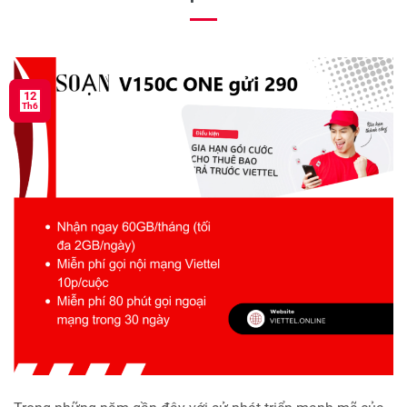
12
Th6