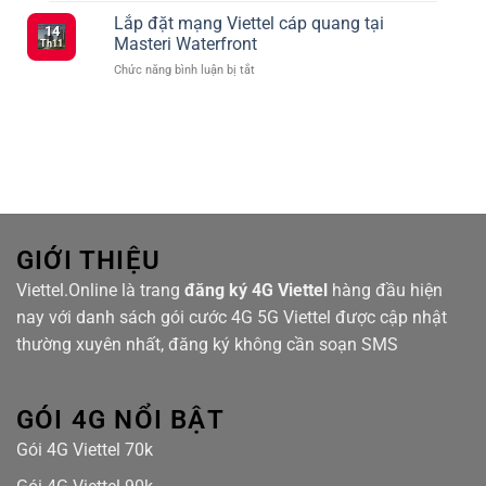
Viettel
Kết
vụ
Lắp đặt mạng Viettel cáp quang tại
ưu
Nối
14
mạng
đãi
Masteri Waterfront
Siêu
Th11
Viettel
truyền
Tốc
ở
Chức năng bình luận bị tắt
cáp
hình
Với
Lắp
quang
TV360
Nhiều
đặt
tại
Lựa
mạng
Hanhomes
Chọn
Viettel
Bluestar
cáp
quang
tại
Masteri
Waterfront
GIỚI THIỆU
Viettel.Online là trang
đăng ký 4G Viettel
hàng đầu hiện
nay với danh sách gói cước 4G 5G Viettel được cập nhật
thường xuyên nhất, đăng ký không cần soạn SMS
GÓI 4G NỔI BẬT
Gói 4G Viettel 70k