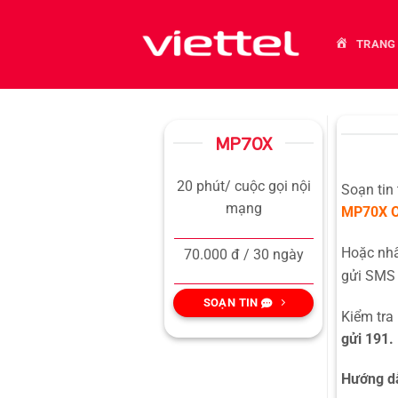
Bỏ
qua
TRANG
nội
dung
MP70X
20 phút/ cuộc gọi nội
Soạn tin
mạng
MP70X
Hoặc n
70.000 đ / 30 ngày
gửi SMS 
SOẠN TIN
Kiểm tra
gửi 191.
Hướng dẫ