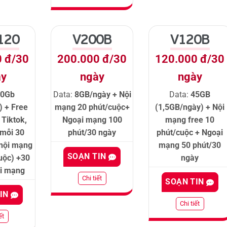
120
V200B
V120B
0 đ/30
200.000 đ/30
120.000 đ/30
ày
ngày
ngày
30Gb
Data:
8GB/ngày + Nội
Data:
45GB
) + Free
mạng 20 phút/cuộc+
(1,5GB/ngày) + Nội
 Tiktok,
Ngoại mạng 100
mạng free 10
(mỗi 30
phút/30 ngày
phút/cuộc + Ngoại
 nội mạng
mạng 50 phút/30
SOẠN TIN
uộc) +30
ngày
ại mạng
Chi tiết
SOẠN TIN
TIN
Chi tiết
ết