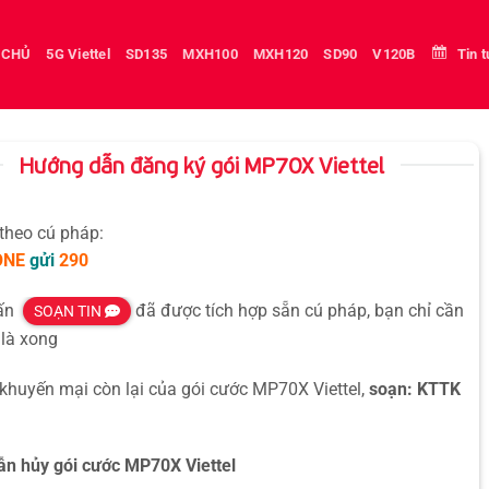
 CHỦ
5G Viettel
SD135
MXH100
MXH120
SD90
V120B
Tin 
Hướng dẫn đăng ký gói MP70X Viettel
 theo cú pháp:
ONE
gửi
290
hấn
đã được tích hợp sẵn cú pháp, bạn chỉ cần
SOẠN TIN
là xong
 khuyến mại còn lại của gói cước MP70X Viettel,
soạn: KTTK
n hủy gói cước MP70X Viettel