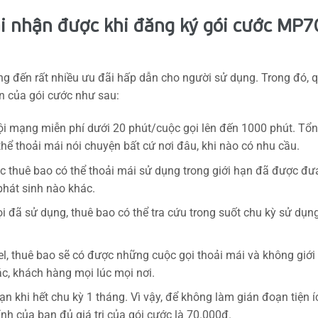
i nhận được khi đăng ký gói cước MP7
ng đến rất nhiều ưu đãi hấp dẫn cho người sử dụng. Trong đó, 
n của gói cước như sau:
ội mạng miễn phí dưới 20 phút/cuộc gọi lên đến 1000 phút. Tổ
hể thoải mái nói chuyện bất cứ nơi đâu, khi nào có nhu cầu.
ác thuê bao có thể thoải mái sử dụng trong giới hạn đã được đư
phát sinh nào khác.
gọi đã sử dụng, thuê bao có thể tra cứu trong suốt chu kỳ sử dụn
el, thuê bao sẽ có được những cuộc gọi thoải mái và không giới
tác, khách hàng mọi lúc mọi nơi.
 khi hết chu kỳ 1 tháng. Vì vậy, để không làm gián đoạn tiện í
nh của bạn đủ giá trị của gói cước là 70.000đ.