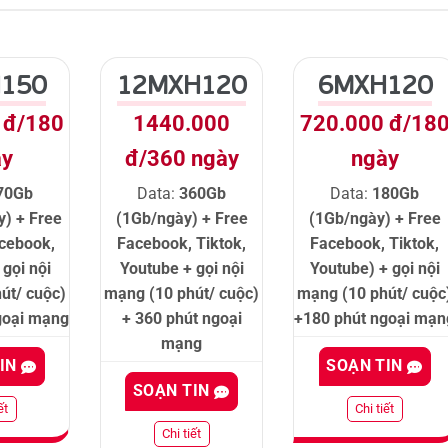
150
12MXH120
6MXH120
 đ/180
1440.000
720.000 đ/18
ày
đ/360 ngày
ngày
70Gb
Data:
360Gb
Data:
180Gb
y) + Free
(1Gb/ngày) + Free
(1Gb/ngày) + Free
acebook,
Facebook, Tiktok,
Facebook, Tiktok,
gọi nội
Youtube + gọi nội
Youtube) + gọi nội
út/ cuộc)
mạng (10 phút/ cuộc)
mạng (10 phút/ cuộc
goại mạng
+ 360 phút ngoại
+180 phút ngoại mạn
mạng
TIN
SOẠN TIN
SOẠN TIN
ết
Chi tiết
Chi tiết