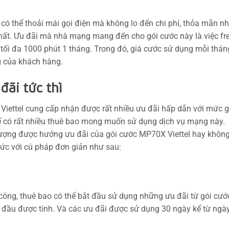
o có thể thoải mái gọi điện mà không lo đến chi phí, thỏa mãn n
ất. Ưu đãi mà nhà mạng mang đến cho gói cước này là việc fr
 tối đa 1000 phút 1 tháng. Trong đó, giá cước sử dụng mỗi thán
g của khách hàng.
đãi tức thì
iettel cung cấp nhận được rất nhiều ưu đãi hấp dẫn với mức g
hế có rất nhiều thuê bao mong muốn sử dụng dịch vụ mạng này.
tượng được hưởng ưu đãi của gói cước MP70X Viettel hay khôn
 tức với cú pháp đơn giản như sau:
ông, thuê bao có thể bắt đầu sử dụng những ưu đãi từ gói cướ
t đầu được tính. Và các ưu đãi được sử dụng 30 ngày kể từ ngà