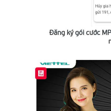
Hủy gia 
gửi 191, 
Đăng ký gói cước MP
31
Th8