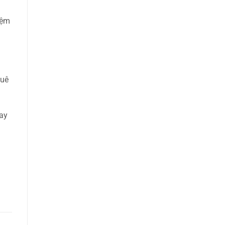
iệm
huê
ay