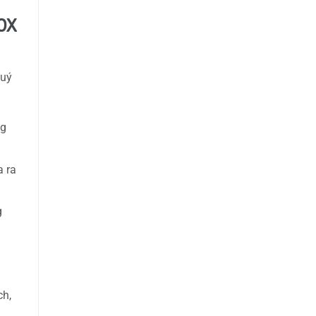
0X
quý
ng
a ra
g
ch,