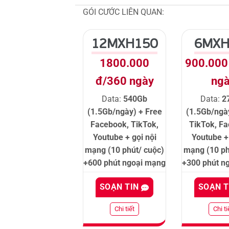
GÓI CƯỚC LIÊN QUAN:
12MXH150
6MXH
1800.000
900.000
đ/360 ngày
ng
Data:
540Gb
Data:
2
(1.5Gb/ngày) + Free
(1.5Gb/ngà
Facebook, TikTok,
TikTok, F
Youtube + gọi nội
Youtube + 
mạng (10 phút/ cuộc)
mạng (10 ph
+600 phút ngoại mạng
+300 phút n
SOẠN TIN
SOẠN 
Chi tiết
Chi ti