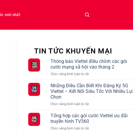
tức mới nhất
TIN TỨC KHUYẾN MẠI
Thông báo Viettel điều chỉnh các gói
20
cước mạng xã hội vào tháng 2
Th1
ở
Chức năng bình luận bị tắt
Thông
báo
Những Điều Cần Biết Khi Đăng Ký 5G
19
Viettel
Viettel – Kết Nối Siêu Tốc Với Nhiều Lự
Th9
điều
Chọn
chỉnh
ở
Chức năng bình luận bị tắt
các
Những
gói
Điều
cước
Tổng hợp các gói cước Viettel ưu đãi
08
Cần
mạng
truyền hình TV360
Th3
Biết
xã
ở
Chức năng bình luận bị tắt
Khi
hội