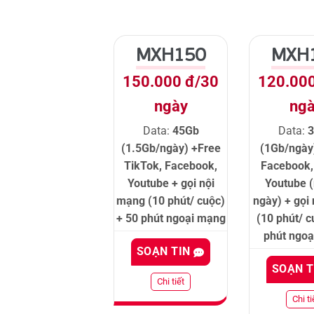
MXH150
MXH
150.000 đ/30
120.00
ngày
ng
Data:
45Gb
Data:
(1.5Gb/ngày) +Free
(1Gb/ngày
TikTok, Facebook,
Facebook,
Youtube + gọi nội
Youtube 
mạng (10 phút/ cuộc)
ngày) + gọi
+ 50 phút ngoại mạng
(10 phút/ c
phút ngo
SOẠN TIN
SOẠN 
Chi tiết
Chi ti