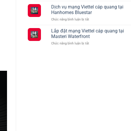
Tổng
Đăng
vào
hợp
Dịch vụ mạng Viettel cáp quang tại
Ký
tháng
14
các
5G
2
Hanhomes Bluestar
Th11
gói
Viettel
ở
Chức năng bình luận bị tắt
cước
–
Dịch
Viettel
Kết
vụ
Lắp đặt mạng Viettel cáp quang tại
ưu
Nối
14
mạng
đãi
Masteri Waterfront
Siêu
Th11
Viettel
truyền
Tốc
ở
Chức năng bình luận bị tắt
cáp
hình
Với
Lắp
quang
TV360
Nhiều
đặt
tại
Lựa
mạng
Hanhomes
Chọn
Viettel
Bluestar
cáp
quang
tại
Masteri
Waterfront