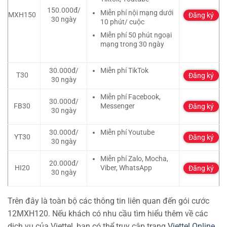
150.000đ/
Miễn phí nội mạng dưới
MXH150
Đăng ký
30 ngày
10 phút/ cuộc
Miễn phí 50 phút ngoại
mạng trong 30 ngày
30.000đ/
Miễn phí TikTok
T30
Đăng ký
30 ngày
Miễn phí Facebook,
30.000đ/
FB30
Messenger
Đăng ký
30 ngày
30.000đ/
Miễn phí Youtube
YT30
Đăng ký
30 ngày
Miễn phí Zalo, Mocha,
20.000đ/
HI20
Viber, WhatsApp
Đăng ký
30 ngày
Trên đây là toàn bộ các thông tin liên quan đến gói cước
12MXH120. Nếu khách có nhu cầu tìm hiểu thêm về các
dịch vụ của Viettel, bạn có thể truy cập trang
Viettel Online.