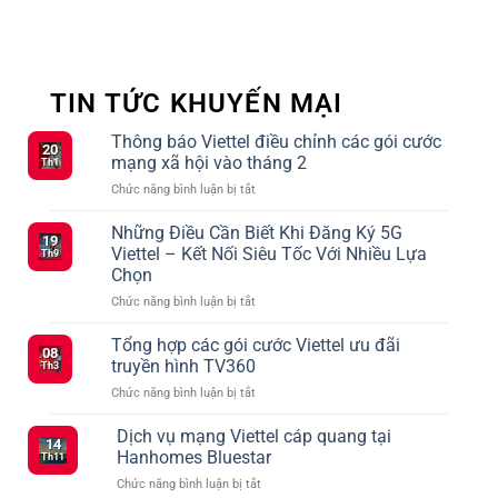
TIN TỨC KHUYẾN MẠI
Thông báo Viettel điều chỉnh các gói cước
20
mạng xã hội vào tháng 2
Th1
ở
Chức năng bình luận bị tắt
Thông
báo
Những Điều Cần Biết Khi Đăng Ký 5G
19
Viettel
Viettel – Kết Nối Siêu Tốc Với Nhiều Lựa
Th9
điều
Chọn
chỉnh
ở
Chức năng bình luận bị tắt
các
Những
gói
Điều
cước
Tổng hợp các gói cước Viettel ưu đãi
08
Cần
mạng
truyền hình TV360
Th3
Biết
xã
ở
Chức năng bình luận bị tắt
Khi
hội
Tổng
Đăng
vào
hợp
Dịch vụ mạng Viettel cáp quang tại
Ký
tháng
14
các
5G
2
Hanhomes Bluestar
Th11
gói
Viettel
ở
Chức năng bình luận bị tắt
cước
–