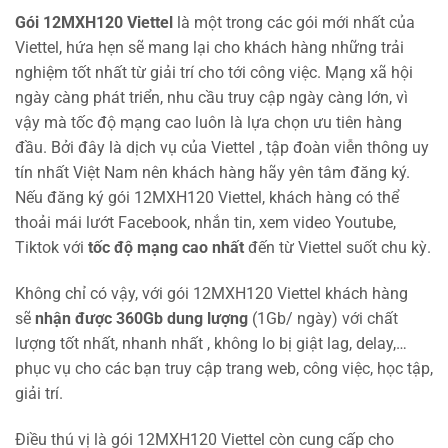
Gói 12MXH120 Viettel
là một trong các gói mới nhất của
Viettel, hứa hẹn sẽ mang lại cho khách hàng những trải
nghiệm tốt nhất từ giải trí cho tới công việc. Mạng xã hội
ngày càng phát triển, nhu cầu truy cập ngày càng lớn, vì
vậy mà tốc độ mạng cao luôn là lựa chọn ưu tiên hàng
đầu. Bởi đây là dịch vụ của Viettel , tập đoàn viễn thông uy
tín nhất Việt Nam nên khách hàng hãy yên tâm đăng ký.
Nếu đăng ký gói 12MXH120 Viettel, khách hàng có thể
thoải mái lướt Facebook, nhắn tin, xem video Youtube,
Tiktok với
tốc độ mạng cao nhất
đến từ Viettel suốt chu kỳ.
Không chỉ có vậy, với gói 12MXH120 Viettel khách hàng
sẽ
nhận được 360Gb dung lượng
(1Gb/ ngày) với chất
lượng tốt nhất, nhanh nhất , không lo bị giật lag, delay,…
phục vụ cho các bạn truy cập trang web, công việc, học tập,
giải trí.
Điều thú vị là gói 12MXH120 Viettel còn cung cấp cho