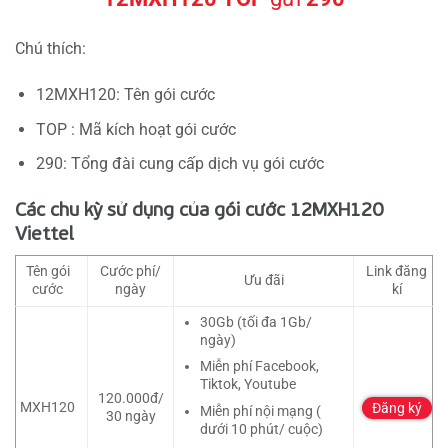
Chú thích:
12MXH120: Tên gói cước
TOP : Mã kích hoạt gói cước
290: Tổng đài cung cấp dịch vụ gói cước
Các chu kỳ sử dụng của gói cước 12MXH120
Viettel
Tên gói
Cước phí/
Link đăng
Ưu đãi
cước
ngày
kí
30Gb (tối đa 1Gb/
ngày)
Miễn phí Facebook,
Tiktok, Youtube
120.000đ/
MXH120
Đăng ký
Miễn phí nội mạng (
30 ngày
dưới 10 phút/ cuộc)