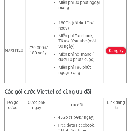
Miễn phí 30 phút ngoại
mạng
180Gb (tối đa 1Gb/
ngày)
Miễn phí Facebook,
Tiktok, Youtube (mỗi
30 ngày)
720.000đ/
6MXH120
Đăng ký
180 ngày
Miễn phí nội mạng (
dưới 10 phút/ cuộc)
Miễn phí 180 phút
ngoại mạng
Các gói cước Viettel có cùng ưu đãi
Tên gói
Cước phí/
Link đăng
Ưu đãi
cước
ngày
kí
45Gb (1.5Gb/ ngày)
Free data Facebook,
Tiktok, Youtube