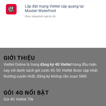
Dịch
Viettel
Kết
vụ
Lắp đặt mạng Viettel cáp quang tại
ưu
Nối
14
mạng
đãi
Masteri Waterfront
Siêu
Th11
Viettel
truyền
Tốc
ở
Chức năng bình luận bị tắt
cáp
hình
Với
Lắp
quang
TV360
Nhiều
đặt
tại
Lựa
mạng
Hanhomes
Chọn
Viettel
Bluestar
cáp
quang
tại
Masteri
Waterfront
GIỚI THIỆU
Viettel.Online là trang
đăng ký 4G Viettel
hàng đầu hiện
nay với danh sách gói cước 4G 5G Viettel được cập nhật
thường xuyên nhất, đăng ký không cần soạn SMS
GÓI 4G NỔI BẬT
Gói 4G Viettel 70k