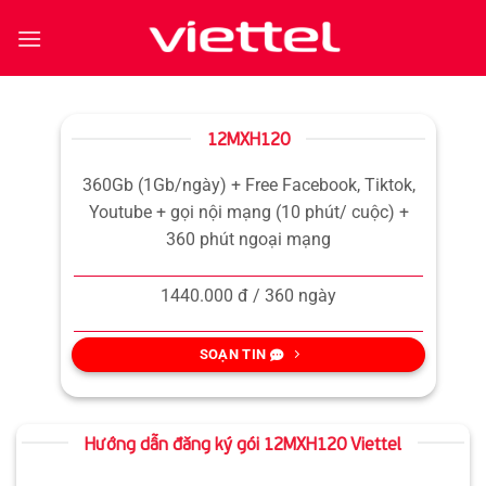
Bỏ
qua
nội
dung
12MXH120
360Gb (1Gb/ngày) + Free Facebook, Tiktok,
Youtube + gọi nội mạng (10 phút/ cuộc) +
360 phút ngoại mạng
1440.000 đ / 360 ngày
SOẠN TIN
Hướng dẫn đăng ký gói 12MXH120 Viettel