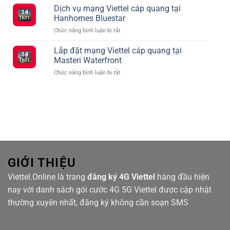
hợp
Dịch vụ mạng Viettel cáp quang tại
Ký
tháng
14
các
5G
2
Hanhomes Bluestar
Th11
gói
Viettel
ở
Chức năng bình luận bị tắt
cước
–
Dịch
Viettel
Kết
vụ
Lắp đặt mạng Viettel cáp quang tại
ưu
Nối
14
mạng
đãi
Masteri Waterfront
Siêu
Th11
Viettel
truyền
Tốc
ở
Chức năng bình luận bị tắt
cáp
hình
Với
Lắp
quang
TV360
Nhiều
đặt
tại
Lựa
mạng
Hanhomes
Chọn
Viettel
Bluestar
cáp
quang
tại
Masteri
Waterfront
GIỚI THIỆU
Viettel.Online là trang
đăng ký 4G Viettel
hàng đầu hiện
nay với danh sách gói cước 4G 5G Viettel được cập nhật
thường xuyên nhất, đăng ký không cần soạn SMS