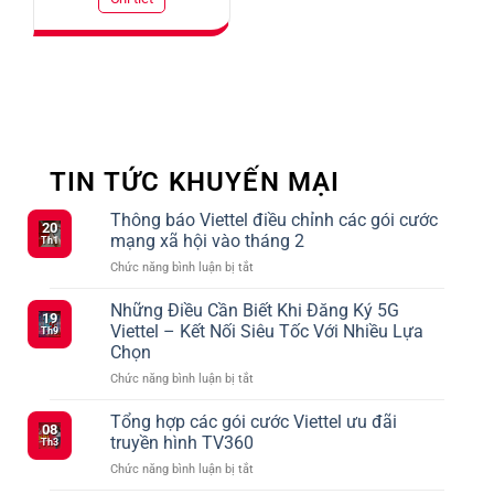
TIN TỨC KHUYẾN MẠI
Thông báo Viettel điều chỉnh các gói cước
20
mạng xã hội vào tháng 2
Th1
ở
Chức năng bình luận bị tắt
Thông
báo
Những Điều Cần Biết Khi Đăng Ký 5G
19
Viettel
Viettel – Kết Nối Siêu Tốc Với Nhiều Lựa
Th9
điều
Chọn
chỉnh
ở
Chức năng bình luận bị tắt
các
Những
gói
Điều
cước
Tổng hợp các gói cước Viettel ưu đãi
08
Cần
mạng
truyền hình TV360
Th3
Biết
xã
ở
Chức năng bình luận bị tắt
Khi
hội
Tổng
Đăng
vào