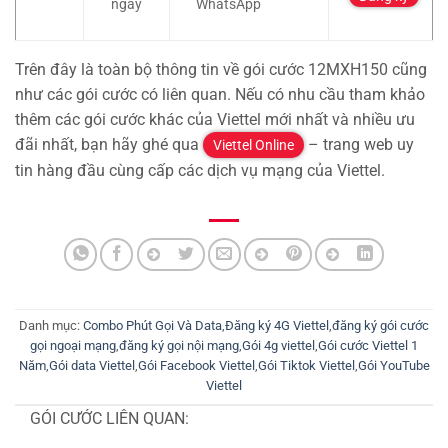
ngày
WhatsApp
Trên đây là toàn bộ thông tin về gói cước 12MXH150 cũng
như các gói cước có liên quan. Nếu có nhu cầu tham khảo
thêm các gói cước khác của Viettel mới nhất và nhiều ưu
đãi nhất, bạn hãy ghé qua
– trang web uy
Viettel Online
tin hàng đầu cùng cấp các dịch vụ mạng của Viettel.
Danh mục:
Combo Phút Gọi Và Data
,
Đăng ký 4G Viettel
,
đăng ký gói cước
gọi ngoại mạng
,
đăng ký gọi nội mạng
,
Gói 4g viettel
,
Gói cước Viettel 1
Năm
,
Gói data Viettel
,
Gói Facebook Viettel
,
Gói Tiktok Viettel
,
Gói YouTube
Viettel
GÓI CƯỚC LIÊN QUAN: