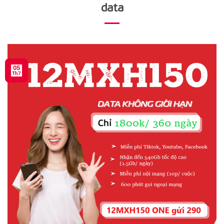
data
05
Th7