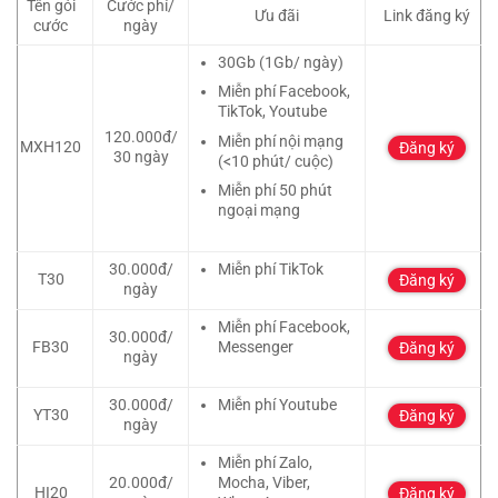
Tên gói
Cước phí/
Ưu đãi
Link đăng ký
cước
ngày
30Gb (1Gb/ ngày)
Miễn phí Facebook,
TikTok, Youtube
120.000đ/
Miễn phí nội mạng
MXH120
Đăng ký
30 ngày
(<10 phút/ cuộc)
Miễn phí 50 phút
ngoại mạng
30.000đ/
Miễn phí TikTok
T30
Đăng ký
ngày
Miễn phí Facebook,
30.000đ/
FB30
Messenger
Đăng ký
ngày
30.000đ/
Miễn phí Youtube
YT30
Đăng ký
ngày
Miễn phí Zalo,
20.000đ/
Mocha, Viber,
HI20
Đăng ký