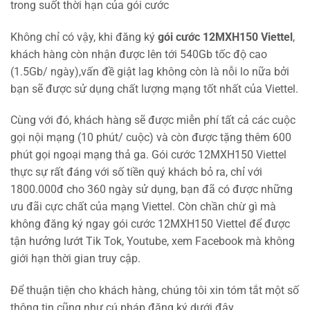
trong suốt thời hạn của gói cước
Không chỉ có vậy, khi đăng ký
gói cước 12MXH150 Viettel
,
khách hàng còn nhận được lên tới 540Gb tốc độ cao
(1.5Gb/ ngày),vấn đề giật lag không còn là nỗi lo nữa bởi
bạn sẽ được sử dụng chất lượng mạng tốt nhất của Viettel.
Cùng với đó, khách hàng sẽ được miễn phí tất cả các cuộc
gọi nội mạng (10 phút/ cuộc) và còn được tặng thêm 600
phút gọi ngoại mạng thả ga. Gói cước 12MXH150 Viettel
thực sự rất đáng với số tiền quý khách bỏ ra, chỉ với
1800.000đ cho 360 ngày sử dụng, bạn đã có được những
ưu đãi cực chất của mạng Viettel. Còn chần chừ gì mà
không đăng ký ngay gói cước 12MXH150 Viettel để được
tận hưởng lướt Tik Tok, Youtube, xem Facebook mà không
giới hạn thời gian truy cập.
Để thuận tiện cho khách hàng, chúng tôi xin tóm tắt một số
thông tin cũng như cú pháp đăng ký dưới đây