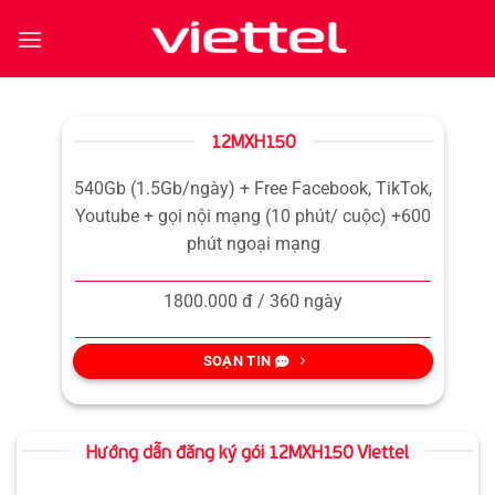
Bỏ
qua
nội
dung
12MXH150
540Gb (1.5Gb/ngày) + Free Facebook, TikTok,
Youtube + gọi nội mạng (10 phút/ cuộc) +600
phút ngoại mạng
1800.000 đ / 360 ngày
SOẠN TIN
Hướng dẫn đăng ký gói 12MXH150 Viettel