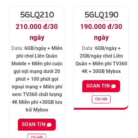
5GLQ210
5GLQ190
210.000 đ/30
190.000 đ/30
ngày
ngày
Data:
6GB/ngày + Miễn
Data:
6GB/ngày +
phí chơi Liên Quân
2GB/ngày chơi Liên
Mobile + Miễn phí cuộc
Quân + Miễn phí TV360
gọi nội mạng dưới 20
4K + 30GB Mybox
phút + 100 phút gọi
SOẠN TIN
ngoại mạng + Miễn phí
xem TV360 chất lượng
Chi tiết
4K Miễn phí +30GB lưu
trữ Mybox
SOẠN TIN
Chi tiết