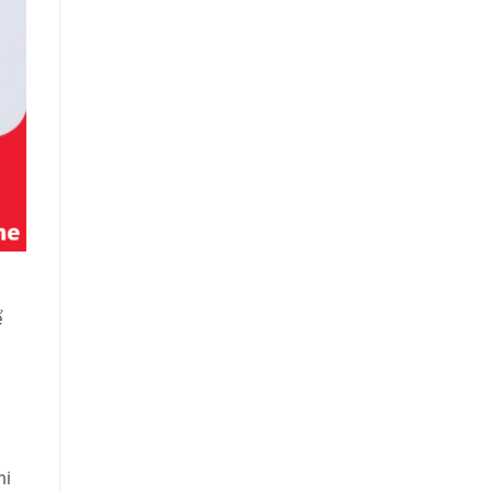
ể
i
hi