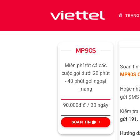
Bỏ
qua
TRANG
nội
dung
MP90S
Miễn phí tất cả các
Soạn tin
cuộc gọi dưới 20 phút
MP90S
- 40 phút gọi ngoại
Hoặc n
mạng
gửi SMS 
90.000đ đ / 30 ngày
Kiểm tra
gửi 191.
SOẠN TIN
Hướng dẫ