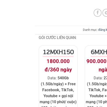
Danh mục:
đăng k
GÓI CƯỚC LIÊN QUAN:
12MXH150
6MXH
1800.000
900.000
đ/360 ngày
ng
Data:
540Gb
Data:
2
(1.5Gb/ngày) + Free
(1.5Gb/ngà
Facebook, TikTok,
TikTok, F
Youtube + gọi nội
Youtube + 
mạng (10 phút/ cuộc)
mạng (10 ph