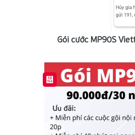
Hủy gia 
gửi 191, 
Gói cước MP90S Viett
12
Th4