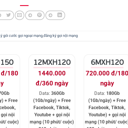
ý gói cước gọi ngoại mạng
,
đăng ký gọi nội mạng
150
12MXH120
6MXH120
 đ/180
1440.000
720.000 đ/18
ày
đ/360 ngày
ngày
70Gb
Data:
360Gb
Data:
180Gb
y) + Free
(1Gb/ngày) + Free
(1Gb/ngày) + Free
acebook,
Facebook, Tiktok,
Facebook, Tiktok,
gọi nội
Youtube + gọi nội
Youtube) + gọi nội
út/ cuộc)
mạng (10 phút/ cuộc)
mạng (10 phút/ cuộc