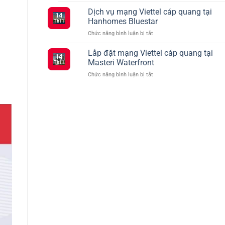
Tổng
Đăng
vào
hợp
Dịch vụ mạng Viettel cáp quang tại
Ký
tháng
14
các
5G
2
Hanhomes Bluestar
Th11
gói
Viettel
ở
Chức năng bình luận bị tắt
cước
–
Dịch
Viettel
Kết
vụ
Lắp đặt mạng Viettel cáp quang tại
ưu
Nối
14
mạng
đãi
Masteri Waterfront
Siêu
Th11
Viettel
truyền
Tốc
ở
Chức năng bình luận bị tắt
cáp
hình
Với
Lắp
quang
TV360
Nhiều
đặt
tại
Lựa
mạng
Hanhomes
Chọn
Viettel
Bluestar
cáp
quang
tại
Masteri
Waterfront