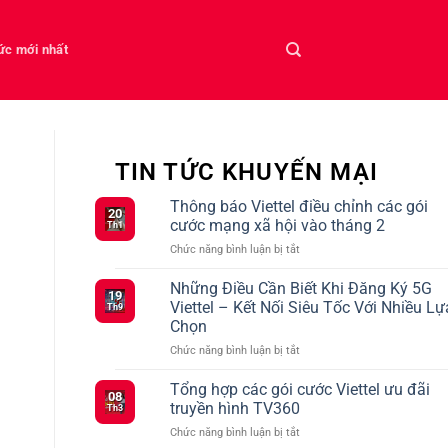
tức mới nhất
TIN TỨC KHUYẾN MẠI
Thông báo Viettel điều chỉnh các gói
20
cước mạng xã hội vào tháng 2
Th1
ở
Chức năng bình luận bị tắt
Thông
báo
Những Điều Cần Biết Khi Đăng Ký 5G
19
Viettel
Viettel – Kết Nối Siêu Tốc Với Nhiều Lự
Th9
điều
Chọn
chỉnh
ở
Chức năng bình luận bị tắt
các
Những
gói
Điều
cước
Tổng hợp các gói cước Viettel ưu đãi
08
Cần
mạng
truyền hình TV360
Th3
Biết
xã
ở
Chức năng bình luận bị tắt
Khi
hội