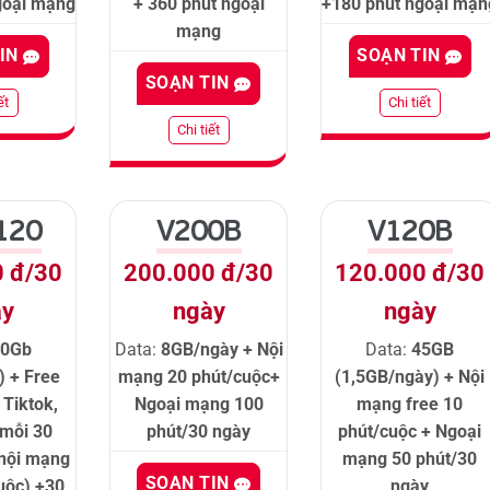
goại mạng
+ 360 phút ngoại
+180 phút ngoại mạn
mạng
TIN
SOẠN TIN
SOẠN TIN
ết
Chi tiết
Chi tiết
120
V200B
V120B
0 đ/30
200.000 đ/30
120.000 đ/30
ày
ngày
ngày
30Gb
Data:
8GB/ngày + Nội
Data:
45GB
) + Free
mạng 20 phút/cuộc+
(1,5GB/ngày) + Nội
 Tiktok,
Ngoại mạng 100
mạng free 10
(mỗi 30
phút/30 ngày
phút/cuộc + Ngoại
 nội mạng
mạng 50 phút/30
SOẠN TIN
uộc) +30
ngày