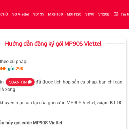
 CHỦ
5G Viettel
SD135
MXH100
MXH120
SD90
V120B
Tin 
Hướng dẫn đăng ký gói MP90S Viettel
 theo cú pháp:
ONE
gửi
290
hấn
đã được tích hợp sẵn cú pháp, bạn chỉ cần
SOẠN TIN
là xong
 khuyến mại còn lại của gói cước MP90S Viettel,
soạn: KTTK
n hủy gói cước MP90S Viettel