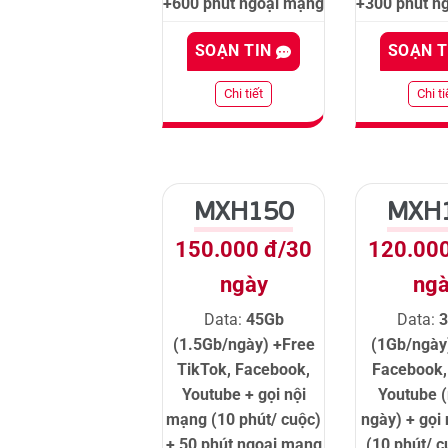
+600 phút ngoại mạng
+300 phút n
SOẠN TIN
SOẠN 
Chi tiết
Chi ti
MXH150
MXH
150.000 đ/30
120.00
ngày
ng
Data:
45Gb
Data:
(1.5Gb/ngày) +Free
(1Gb/ngày
TikTok, Facebook,
Facebook,
Youtube + gọi nội
Youtube 
mạng (10 phút/ cuộc)
ngày) + gọi
+ 50 phút ngoại mạng
(10 phút/ c